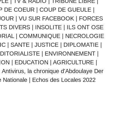
PLE
|
TV & RADIO
|
TRIBUNE LIBRE
|
P DE COEUR
|
COUP DE GUEULE
|
JOUR
|
VU SUR FACEBOOK
|
FORCES
ITS DIVERS
|
INSOLITE
|
ILS ONT OSE
ORIAL
|
COMMUNIQUE
|
NECROLOGIE
IC
|
SANTE
|
JUSTICE
|
DIPLOMATIE
|
DITORIALISTE
|
ENVIRONNEMENT
|
ION
|
EDUCATION
|
AGRICULTURE
|
|
Antivirus, la chronique d'Abdoulaye Der
 Nationale
|
Echos des Locales 2022