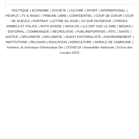
POLITIQUE
|
ECONOMIE
|
SOCIETE
|
CULTURE
|
SPORT
|
INTERNATIONAL
|
PEOPLE
|
TV & RADIO
|
TRIBUNE LIBRE
|
CONFIDENTIEL
|
COUP DE COEUR
|
COUP
DE GUEULE
|
PORTRAIT
|
LETTRE DU JOUR
|
VU SUR FACEBOOK
|
FORCES
ARMEES ET POLICE
|
FAITS DIVERS
|
INSOLITE
|
ILS ONT OSE LE DIRE
|
MEDIAS
|
EDITORIAL
|
COMMUNIQUE
|
NECROLOGIE
|
PUBLIREPORTAGE
|
NTIC
|
SANTE
|
JUSTICE
|
DIPLOMATIE
|
DIPLOMATIE
|
GUEST EDITORIALISTE
|
ENVIRONNEMENT
|
INSTITUTIONS
|
RELIGION
|
EDUCATION
|
AGRICULTURE
|
PAROLE DE CAMPAGNE
|
Antivirus, la chronique d'Abdoulaye Der
|
COVID-19
|
Assemblée Nationale
|
Echos des
Locales 2022