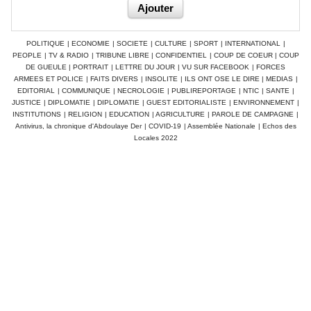
POLITIQUE
|
ECONOMIE
|
SOCIETE
|
CULTURE
|
SPORT
|
INTERNATIONAL
|
PEOPLE
|
TV & RADIO
|
TRIBUNE LIBRE
|
CONFIDENTIEL
|
COUP DE COEUR
|
COUP
DE GUEULE
|
PORTRAIT
|
LETTRE DU JOUR
|
VU SUR FACEBOOK
|
FORCES
ARMEES ET POLICE
|
FAITS DIVERS
|
INSOLITE
|
ILS ONT OSE LE DIRE
|
MEDIAS
|
EDITORIAL
|
COMMUNIQUE
|
NECROLOGIE
|
PUBLIREPORTAGE
|
NTIC
|
SANTE
|
JUSTICE
|
DIPLOMATIE
|
DIPLOMATIE
|
GUEST EDITORIALISTE
|
ENVIRONNEMENT
|
INSTITUTIONS
|
RELIGION
|
EDUCATION
|
AGRICULTURE
|
PAROLE DE CAMPAGNE
|
Antivirus, la chronique d'Abdoulaye Der
|
COVID-19
|
Assemblée Nationale
|
Echos des
Locales 2022