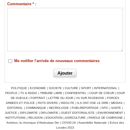
Commentaire * :
Me notifier l'arrivée de nouveaux commentaires
POLITIQUE
|
ECONOMIE
|
SOCIETE
|
CULTURE
|
SPORT
|
INTERNATIONAL
|
PEOPLE
|
TV & RADIO
|
TRIBUNE LIBRE
|
CONFIDENTIEL
|
COUP DE COEUR
|
COUP
DE GUEULE
|
PORTRAIT
|
LETTRE DU JOUR
|
VU SUR FACEBOOK
|
FORCES
ARMEES ET POLICE
|
FAITS DIVERS
|
INSOLITE
|
ILS ONT OSE LE DIRE
|
MEDIAS
|
EDITORIAL
|
COMMUNIQUE
|
NECROLOGIE
|
PUBLIREPORTAGE
|
NTIC
|
SANTE
|
JUSTICE
|
DIPLOMATIE
|
DIPLOMATIE
|
GUEST EDITORIALISTE
|
ENVIRONNEMENT
|
INSTITUTIONS
|
RELIGION
|
EDUCATION
|
AGRICULTURE
|
PAROLE DE CAMPAGNE
|
Antivirus, la chronique d'Abdoulaye Der
|
COVID-19
|
Assemblée Nationale
|
Echos des
Locales 2022