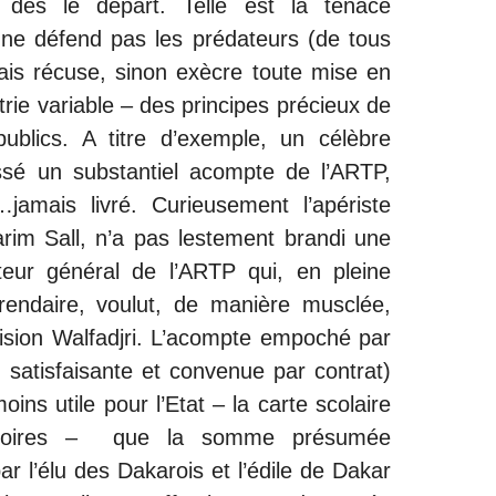
, dès le départ. Telle est la tenace
i ne défend pas les prédateurs (de tous
ais récuse, sinon exècre toute mise en
rie variable – des principes précieux de
ublics. A titre d’exemple, un célèbre
ssé un substantiel acompte de l’ARTP,
…jamais livré. Curieusement l’apériste
arim Sall, n’a pas lestement brandi une
cteur général de l’ARTP qui, en pleine
érendaire, voulut, de manière musclée,
évision Walfadjri. L’acompte empoché par
e satisfaisante et convenue par contrat)
 moins utile pour l’Etat – la carte scolaire
ovisoires – que la somme présumée
r l’élu des Dakarois et l’édile de Dakar