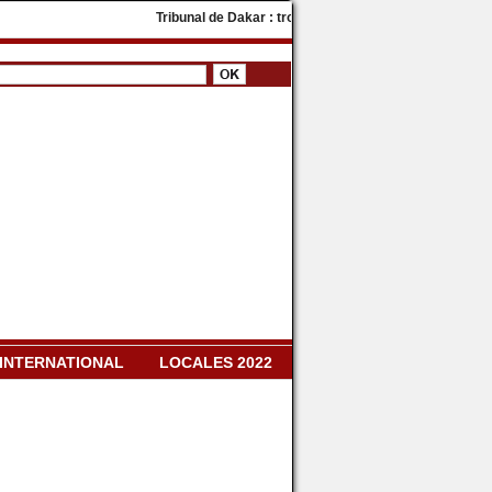
Tribunal de Dakar : trois militants de PASTEF condamnés à 
INTERNATIONAL
LOCALES 2022