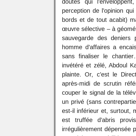
doutes qui l’enveloppent
perception de l’opinion qu
bords et de tout acabit) m
œuvre sélective – à géomét
sauvegarde des deniers p
homme d’affaires a encai
sans finaliser le chantier
invétéré et zélé, Abdoul K
plainte. Or, c’est le Dire
après-midi de scrutin réf
couper le signal de la tél
un privé (sans contreparti
est-il inférieur et, surtout,
est truffée d’abris pr
irrégulièrement dépensée pa