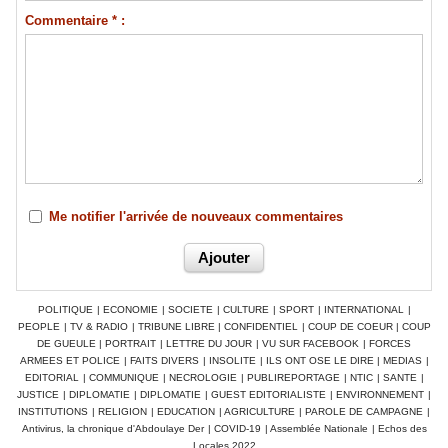
Commentaire * :
Me notifier l'arrivée de nouveaux commentaires
POLITIQUE
|
ECONOMIE
|
SOCIETE
|
CULTURE
|
SPORT
|
INTERNATIONAL
|
PEOPLE
|
TV & RADIO
|
TRIBUNE LIBRE
|
CONFIDENTIEL
|
COUP DE COEUR
|
COUP
DE GUEULE
|
PORTRAIT
|
LETTRE DU JOUR
|
VU SUR FACEBOOK
|
FORCES
ARMEES ET POLICE
|
FAITS DIVERS
|
INSOLITE
|
ILS ONT OSE LE DIRE
|
MEDIAS
|
EDITORIAL
|
COMMUNIQUE
|
NECROLOGIE
|
PUBLIREPORTAGE
|
NTIC
|
SANTE
|
JUSTICE
|
DIPLOMATIE
|
DIPLOMATIE
|
GUEST EDITORIALISTE
|
ENVIRONNEMENT
|
INSTITUTIONS
|
RELIGION
|
EDUCATION
|
AGRICULTURE
|
PAROLE DE CAMPAGNE
|
Antivirus, la chronique d'Abdoulaye Der
|
COVID-19
|
Assemblée Nationale
|
Echos des
Locales 2022