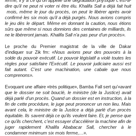
ferme, il y a ce qu’on appelle une dégradation physique c’est-à-
dire qu’il ne peut ni voter ni être élu. Khalifa Sall a déjà fait huit
mois, même le jour du procès, on peut le libérer après avoir
confirmé les six mois qu’il a déjà purgés. Nous avions compris
le jeu dès le départ. Même en donnant la caution, nous étions
sûrs que même si nous donnions des centaines de milliards, ils
ne le libéreront jamais. Khalifa Sall n’a pas peur d’un procès».
Le proche du Premier magistrat de la ville de Dakar
d’indiquer sur Zik fm:
«Nous avions peur des pouvoirs à la
solde du pouvoir exécutif. Le pouvoir législatif a violé toutes les
règles pour satisfaire l’Exécutif. Le pouvoir judiciaire aussi est
fait autant. C’est une machination, une cabale que nous
comprenons».
Evoquant une affaire «très politique», Bamba Fall sert qu’
«avant
que le dossier ne soit bouclé, le ministre (de la Justice) avait
déjà parlé d’un procès. Quand un dossier est en instruction, à la
fin de cette procédure, le juge peut prononcer un non lieu. Mais
avant cela, le ministre de la Justice a déjà parlé d’un procès
équitable. Ils savent déjà ce qu’ils veulent faire. Et, je pense que
ce qu’ils cherchent, c’est essayer d’accélérer la machine afin de
juger rapidement Khalifa Ababacar Sall, chercher à le
condamner minimum six mois ferme,…».