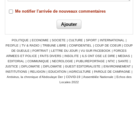
Me notifier l'arrivée de nouveaux commentaires
POLITIQUE
|
ECONOMIE
|
SOCIETE
|
CULTURE
|
SPORT
|
INTERNATIONAL
|
PEOPLE
|
TV & RADIO
|
TRIBUNE LIBRE
|
CONFIDENTIEL
|
COUP DE COEUR
|
COUP
DE GUEULE
|
PORTRAIT
|
LETTRE DU JOUR
|
VU SUR FACEBOOK
|
FORCES
ARMEES ET POLICE
|
FAITS DIVERS
|
INSOLITE
|
ILS ONT OSE LE DIRE
|
MEDIAS
|
EDITORIAL
|
COMMUNIQUE
|
NECROLOGIE
|
PUBLIREPORTAGE
|
NTIC
|
SANTE
|
JUSTICE
|
DIPLOMATIE
|
DIPLOMATIE
|
GUEST EDITORIALISTE
|
ENVIRONNEMENT
|
INSTITUTIONS
|
RELIGION
|
EDUCATION
|
AGRICULTURE
|
PAROLE DE CAMPAGNE
|
Antivirus, la chronique d'Abdoulaye Der
|
COVID-19
|
Assemblée Nationale
|
Echos des
Locales 2022