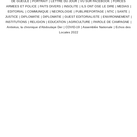
DE GUEULE
|
PORTRAIT
|
LETTRE DU JOUR
|
VU SUR FACEBOOK
|
FORCES
ARMEES ET POLICE
|
FAITS DIVERS
|
INSOLITE
|
ILS ONT OSE LE DIRE
|
MEDIAS
|
EDITORIAL
|
COMMUNIQUE
|
NECROLOGIE
|
PUBLIREPORTAGE
|
NTIC
|
SANTE
|
JUSTICE
|
DIPLOMATIE
|
DIPLOMATIE
|
GUEST EDITORIALISTE
|
ENVIRONNEMENT
|
INSTITUTIONS
|
RELIGION
|
EDUCATION
|
AGRICULTURE
|
PAROLE DE CAMPAGNE
|
Antivirus, la chronique d'Abdoulaye Der
|
COVID-19
|
Assemblée Nationale
|
Echos des
Locales 2022