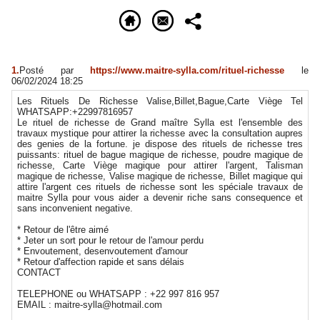
1.
Posté par
https://www.maitre-sylla.com/rituel-richesse
le
06/02/2024 18:25
Les Rituels De Richesse Valise,Billet,Bague,Carte Viège Tel
WHATSAPP:+22997816957
Le rituel de richesse de Grand maître Sylla est l'ensemble des
travaux mystique pour attirer la richesse avec la consultation aupres
des genies de la fortune. je dispose des rituels de richesse tres
puissants: rituel de bague magique de richesse, poudre magique de
richesse, Carte Viège magique pour attirer l'argent, Talisman
magique de richesse, Valise magique de richesse, Billet magique qui
attire l'argent ces rituels de richesse sont les spéciale travaux de
maitre Sylla pour vous aider a devenir riche sans consequence et
sans inconvenient negative.
* Retour de l'être aimé
* Jeter un sort pour le retour de l'amour perdu
* Envoutement, desenvoutement d'amour
* Retour d'affection rapide et sans délais
CONTACT
TELEPHONE ou WHATSAPP : +22 997 816 957
EMAIL : maitre-sylla@hotmail.com