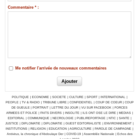
Commentaire * :
Me notifier l'arrivée de nouveaux commentaires
POLITIQUE
|
ECONOMIE
|
SOCIETE
|
CULTURE
|
SPORT
|
INTERNATIONAL
|
PEOPLE
|
TV & RADIO
|
TRIBUNE LIBRE
|
CONFIDENTIEL
|
COUP DE COEUR
|
COUP
DE GUEULE
|
PORTRAIT
|
LETTRE DU JOUR
|
VU SUR FACEBOOK
|
FORCES
ARMEES ET POLICE
|
FAITS DIVERS
|
INSOLITE
|
ILS ONT OSE LE DIRE
|
MEDIAS
|
EDITORIAL
|
COMMUNIQUE
|
NECROLOGIE
|
PUBLIREPORTAGE
|
NTIC
|
SANTE
|
JUSTICE
|
DIPLOMATIE
|
DIPLOMATIE
|
GUEST EDITORIALISTE
|
ENVIRONNEMENT
|
INSTITUTIONS
|
RELIGION
|
EDUCATION
|
AGRICULTURE
|
PAROLE DE CAMPAGNE
|
Antivirus, la chronique d'Abdoulaye Der
|
COVID-19
|
Assemblée Nationale
|
Echos des