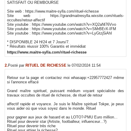
SATISFAIT OU REMBOURSE
Site web : https://www.maitre-sylla.com/rituel-richesse
Site web : https://grandmaitresylla.wixsite.com/rituels-
occultes/retour-affectif
Site youtube : https://www.youtube.com/watch?v=XQ2aNl76Vvo
Site youtube : https://www.youtube.com/watch?v=SMrBErX-IFM
Site youtube : https://www.youtube.com/watch?v=LyGtzj5iAhI
* DISPONIBLE 24 H/24 et 7 Jours/7.
* Résultats réussir 100% Garantis et immédiat
https://www.maitre-sylla.com/rituel-richesse
2.
Posté par
RITUEL DE RICHESSE
le 07/02/2024 11:54
Retour sur la page et contactez moi whasapp:+22957772427 même
si l'annonce effacé
Grand maître spirituel, puissant médium voyant spécialiste des
travaux occultes de rituel de richesse, de rituel de retour
affectif rapide et voyance. Je suis le Maître spirituel Tokpe, je peux
vous aider où que vous soyez dans le monde. Rituel
pour gagner aux jeux de hasard et au LOTO?-PMU Euro million...
Rituel pour devenir star (Artiste, footballeur, influenceur...?)
Rituel pour devenir très riche
Rituel pour attirer la richesse?