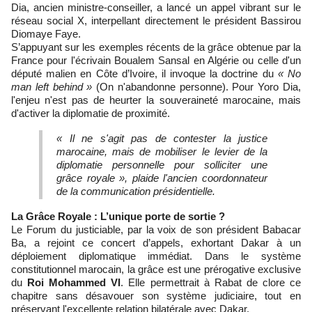
Dia, ancien ministre-conseiller, a lancé un appel vibrant sur le
réseau social X, interpellant directement le président Bassirou
Diomaye Faye.
S’appuyant sur les exemples récents de la grâce obtenue par la
France pour l'écrivain Boualem Sansal en Algérie ou celle d'un
député malien en Côte d’Ivoire, il invoque la doctrine du
« No
man left behind »
(On n'abandonne personne). Pour Yoro Dia,
l'enjeu n'est pas de heurter la souveraineté marocaine, mais
d'activer la diplomatie de proximité.
« Il ne s'agit pas de contester la justice
marocaine, mais de mobiliser le levier de la
diplomatie personnelle pour solliciter une
grâce royale », plaide l'ancien coordonnateur
de la communication présidentielle.
La Grâce Royale : L’unique porte de sortie ?
Le Forum du justiciable, par la voix de son président Babacar
Ba, a rejoint ce concert d’appels, exhortant Dakar à un
déploiement diplomatique immédiat. Dans le système
constitutionnel marocain, la grâce est une prérogative exclusive
du
Roi Mohammed V
I
. Elle permettrait à Rabat de clore ce
chapitre sans désavouer son système judiciaire, tout en
préservant l'excellente relation bilatérale avec Dakar.