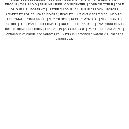
PEOPLE
|
TV & RADIO
|
TRIBUNE LIBRE
|
CONFIDENTIEL
|
COUP DE COEUR
|
COUP
DE GUEULE
|
PORTRAIT
|
LETTRE DU JOUR
|
VU SUR FACEBOOK
|
FORCES
ARMEES ET POLICE
|
FAITS DIVERS
|
INSOLITE
|
ILS ONT OSE LE DIRE
|
MEDIAS
|
EDITORIAL
|
COMMUNIQUE
|
NECROLOGIE
|
PUBLIREPORTAGE
|
NTIC
|
SANTE
|
JUSTICE
|
DIPLOMATIE
|
DIPLOMATIE
|
GUEST EDITORIALISTE
|
ENVIRONNEMENT
|
INSTITUTIONS
|
RELIGION
|
EDUCATION
|
AGRICULTURE
|
PAROLE DE CAMPAGNE
|
Antivirus, la chronique d'Abdoulaye Der
|
COVID-19
|
Assemblée Nationale
|
Echos des
Locales 2022