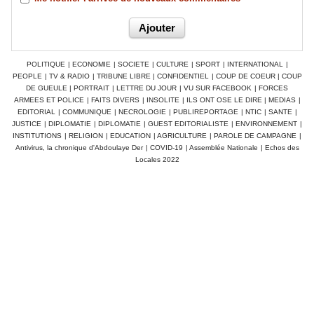
POLITIQUE
|
ECONOMIE
|
SOCIETE
|
CULTURE
|
SPORT
|
INTERNATIONAL
|
PEOPLE
|
TV & RADIO
|
TRIBUNE LIBRE
|
CONFIDENTIEL
|
COUP DE COEUR
|
COUP
DE GUEULE
|
PORTRAIT
|
LETTRE DU JOUR
|
VU SUR FACEBOOK
|
FORCES
ARMEES ET POLICE
|
FAITS DIVERS
|
INSOLITE
|
ILS ONT OSE LE DIRE
|
MEDIAS
|
EDITORIAL
|
COMMUNIQUE
|
NECROLOGIE
|
PUBLIREPORTAGE
|
NTIC
|
SANTE
|
JUSTICE
|
DIPLOMATIE
|
DIPLOMATIE
|
GUEST EDITORIALISTE
|
ENVIRONNEMENT
|
INSTITUTIONS
|
RELIGION
|
EDUCATION
|
AGRICULTURE
|
PAROLE DE CAMPAGNE
|
Antivirus, la chronique d'Abdoulaye Der
|
COVID-19
|
Assemblée Nationale
|
Echos des
Locales 2022