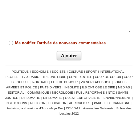
Me notifier l'arrivée de nouveaux commentaires
POLITIQUE
|
ECONOMIE
|
SOCIETE
|
CULTURE
|
SPORT
|
INTERNATIONAL
|
PEOPLE
|
TV & RADIO
|
TRIBUNE LIBRE
|
CONFIDENTIEL
|
COUP DE COEUR
|
COUP
DE GUEULE
|
PORTRAIT
|
LETTRE DU JOUR
|
VU SUR FACEBOOK
|
FORCES
ARMEES ET POLICE
|
FAITS DIVERS
|
INSOLITE
|
ILS ONT OSE LE DIRE
|
MEDIAS
|
EDITORIAL
|
COMMUNIQUE
|
NECROLOGIE
|
PUBLIREPORTAGE
|
NTIC
|
SANTE
|
JUSTICE
|
DIPLOMATIE
|
DIPLOMATIE
|
GUEST EDITORIALISTE
|
ENVIRONNEMENT
|
INSTITUTIONS
|
RELIGION
|
EDUCATION
|
AGRICULTURE
|
PAROLE DE CAMPAGNE
|
Antivirus, la chronique d'Abdoulaye Der
|
COVID-19
|
Assemblée Nationale
|
Echos des
Locales 2022