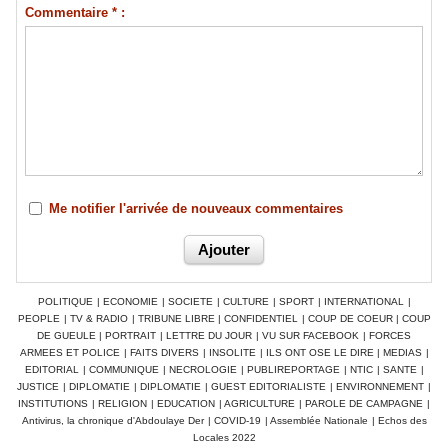
Commentaire * :
Me notifier l'arrivée de nouveaux commentaires
POLITIQUE
|
ECONOMIE
|
SOCIETE
|
CULTURE
|
SPORT
|
INTERNATIONAL
|
PEOPLE
|
TV & RADIO
|
TRIBUNE LIBRE
|
CONFIDENTIEL
|
COUP DE COEUR
|
COUP
DE GUEULE
|
PORTRAIT
|
LETTRE DU JOUR
|
VU SUR FACEBOOK
|
FORCES
ARMEES ET POLICE
|
FAITS DIVERS
|
INSOLITE
|
ILS ONT OSE LE DIRE
|
MEDIAS
|
EDITORIAL
|
COMMUNIQUE
|
NECROLOGIE
|
PUBLIREPORTAGE
|
NTIC
|
SANTE
|
JUSTICE
|
DIPLOMATIE
|
DIPLOMATIE
|
GUEST EDITORIALISTE
|
ENVIRONNEMENT
|
INSTITUTIONS
|
RELIGION
|
EDUCATION
|
AGRICULTURE
|
PAROLE DE CAMPAGNE
|
Antivirus, la chronique d'Abdoulaye Der
|
COVID-19
|
Assemblée Nationale
|
Echos des
Locales 2022