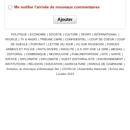
Me notifier l'arrivée de nouveaux commentaires
POLITIQUE
|
ECONOMIE
|
SOCIETE
|
CULTURE
|
SPORT
|
INTERNATIONAL
|
PEOPLE
|
TV & RADIO
|
TRIBUNE LIBRE
|
CONFIDENTIEL
|
COUP DE COEUR
|
COUP
DE GUEULE
|
PORTRAIT
|
LETTRE DU JOUR
|
VU SUR FACEBOOK
|
FORCES
ARMEES ET POLICE
|
FAITS DIVERS
|
INSOLITE
|
ILS ONT OSE LE DIRE
|
MEDIAS
|
EDITORIAL
|
COMMUNIQUE
|
NECROLOGIE
|
PUBLIREPORTAGE
|
NTIC
|
SANTE
|
JUSTICE
|
DIPLOMATIE
|
DIPLOMATIE
|
GUEST EDITORIALISTE
|
ENVIRONNEMENT
|
INSTITUTIONS
|
RELIGION
|
EDUCATION
|
AGRICULTURE
|
PAROLE DE CAMPAGNE
|
Antivirus, la chronique d'Abdoulaye Der
|
COVID-19
|
Assemblée Nationale
|
Echos des
Locales 2022