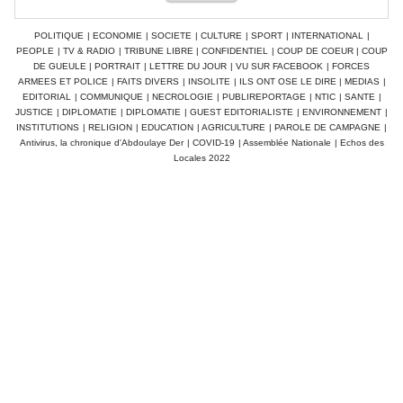
POLITIQUE
|
ECONOMIE
|
SOCIETE
|
CULTURE
|
SPORT
|
INTERNATIONAL
|
PEOPLE
|
TV & RADIO
|
TRIBUNE LIBRE
|
CONFIDENTIEL
|
COUP DE COEUR
|
COUP
DE GUEULE
|
PORTRAIT
|
LETTRE DU JOUR
|
VU SUR FACEBOOK
|
FORCES
ARMEES ET POLICE
|
FAITS DIVERS
|
INSOLITE
|
ILS ONT OSE LE DIRE
|
MEDIAS
|
EDITORIAL
|
COMMUNIQUE
|
NECROLOGIE
|
PUBLIREPORTAGE
|
NTIC
|
SANTE
|
JUSTICE
|
DIPLOMATIE
|
DIPLOMATIE
|
GUEST EDITORIALISTE
|
ENVIRONNEMENT
|
INSTITUTIONS
|
RELIGION
|
EDUCATION
|
AGRICULTURE
|
PAROLE DE CAMPAGNE
|
Antivirus, la chronique d'Abdoulaye Der
|
COVID-19
|
Assemblée Nationale
|
Echos des
Locales 2022