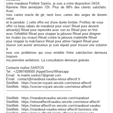
votre marabout Préféré Santos, je suis a votre disposition 24/24.
Ramène l'être aimé(e)en 72h. Plus de 99% des clients satisfaits.
Avec
mes cartes oracle de gé, tarot love, cartes des anges de doreen
virtue
et le pendule :) cette offre est d'une durée limitée. Profitez de vous
offrir ce beau rabais de marabout pour vous! Rituel pour devenir
attirant(e) Rituel pour reprendre avec son ex Rituel pour en finir
avec l'infidélité Rituel pour stopper la jalousie Rituel pour éloigner
les rivales (ou rivaux) Rituel contre la jalousie matérielle Rituel
pour stopper la malchance Rituel pour attirer l'argent Rituel pour
réussir son avenir amoureux je suis réputé pour trouver une solution
à
tous vos problèmes qui vous embête Votre satisfaction demeura
toujours
ma première ambitions. La consultation demeure gratuite.
Contacte maître SANTOS
Tel : +22997458500 (Appel/Sms/Whatsapp
Email : le.maitre.santos7@gmail.com
Email : contact@marabout-vaudou-retour-affectif.fr
SiteWeb : https://sorcier-voyant.wixsite.com/retour-affectif
SiteWeb : https://sorcier-voyant.wixsite.com/retour-affectif
-----------------------------------------------------------------
SiteWeb : https://maraboutvaudou.wixsite.com/marabout
SiteWeb : https://retouraffectifvaudou.wixsite.com/retour-affectif
SiteWeb : https://retour-affectif-ex.wixsite.com/marabout-vaudou
SiteWeb : https://marabout-vaudou-retour-affectif.business.site