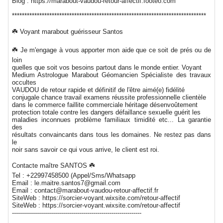
Blog : https://marabout-vaudou-retour-affectif.footeo.com
******************************************************************************
☘️ Voyant marabout guérisseur Santos
☘️ Je m'engage à vous apporter mon aide que ce soit de prés ou de
loin
quelles que soit vos besoins partout dans le monde entier. Voyant
Medium Astrologue Marabout Géomancien Spécialiste des travaux
occultes
VAUDOU de retour rapide et définitif de l'être aimé(e) fidélité
conjugale chance travail examens réussite professionnelle clientèle
dans le commerce faillite commerciale héritage désenvoûtement
protection totale contre les dangers défaillance sexuelle guérit les
maladies inconnues problème familiaux timidité etc... La garantie
des
résultats convaincants dans tous les domaines. Ne restez pas dans
le
noir sans savoir ce qui vous arrive, le client est roi.
Contacte maître SANTOS ☘️
Tel : +22997458500 (Appel/Sms/Whatsapp
Email : le.maitre.santos7@gmail.com
Email : contact@marabout-vaudou-retour-affectif.fr
SiteWeb : https://sorcier-voyant.wixsite.com/retour-affectif
SiteWeb : https://sorcier-voyant.wixsite.com/retour-affectif
-----------------------------------------------------------------