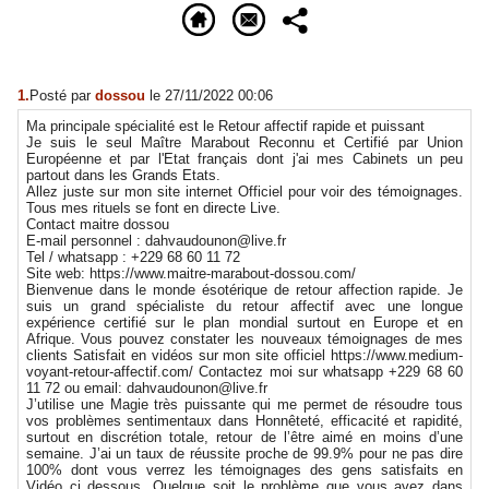
1.
Posté par
dossou
le 27/11/2022 00:06
Ma principale spécialité est le Retour affectif rapide et puissant
Je suis le seul Maître Marabout Reconnu et Certifié par Union
Européenne et par l'Etat français dont j'ai mes Cabinets un peu
partout dans les Grands Etats.
Allez juste sur mon site internet Officiel pour voir des témoignages.
Tous mes rituels se font en directe Live.
Contact maitre dossou
E-mail personnel : dahvaudounon@live.fr
Tel / whatsapp : +229 68 60 11 72
Site web: https://www.maitre-marabout-dossou.com/
Bienvenue dans le monde ésotérique de retour affection rapide. Je
suis un grand spécialiste du retour affectif avec une longue
expérience certifié sur le plan mondial surtout en Europe et en
Afrique. Vous pouvez constater les nouveaux témoignages de mes
clients Satisfait en vidéos sur mon site officiel https://www.medium-
voyant-retour-affectif.com/ Contactez moi sur whatsapp +229 68 60
11 72 ou email: dahvaudounon@live.fr
J’utilise une Magie très puissante qui me permet de résoudre tous
vos problèmes sentimentaux dans Honnêteté, efficacité et rapidité,
surtout en discrétion totale, retour de l’être aimé en moins d’une
semaine. J’ai un taux de réussite proche de 99.9% pour ne pas dire
100% dont vous verrez les témoignages des gens satisfaits en
Vidéo ci dessous. Quelque soit le problème que vous avez dans