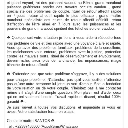
et grand voyant, roi des puissant vaudou au Bénin, grand marabout
puissant guérisseur sorcier des travaux occulte vaudou , grand
spécialiste des problèmes de couple, rituel de retour affectif rapide
en 7 jours, retour affectif rapide le plus efficace , grand maître
marabout spécialiste des rituels de retour affectif définitif. retour
d'affection de l'être aimé en 7 jours avec les puissances et les
pouvoirs de grand marabout spirituel des fétiches sorcier vaudou.
☘️ Quelque soit votre situation je tiens à vous aider à résoudre tous
vos problème de vie et très rapide avec une voyance claire et rapide.
Vous qui avez des problèmes familiaux, problèmes de la sorcellerie,
les malchances vous entoure, problèmes avec la justice, protection
contre les mauvais sorts, rituel de désenvoûtement et envoûtement,
devenir riche, avoir plus de la chance, les impuissances, magie
blanche de retour affectif
☘️ N’attendez pas que votre problème s'aggrave, il y a des solutions
pour chaque problème. N'attendez pas qu'il vous quitte, n'attendez
pas qu'une autre personne lui jette un sort d'amour. Soit la fondation
de votre relation ou de votre couple. N’hésitez pas à me contacter
même s’il s'agit d’une simple question. Mon plaisir est d’aider ceux
qui en ont vraiment besoin. Travail rapide et discret, résultat 100%
garantit ☘️ .
Je suis ouvert à toutes vos discutions et inquiétude si vous en
aviez. Votre satisfaction fera mon plaisir.
Contacte maître SANTOS ☘️
Tel : +22997458500 (Appel/Sms/Whatsapp