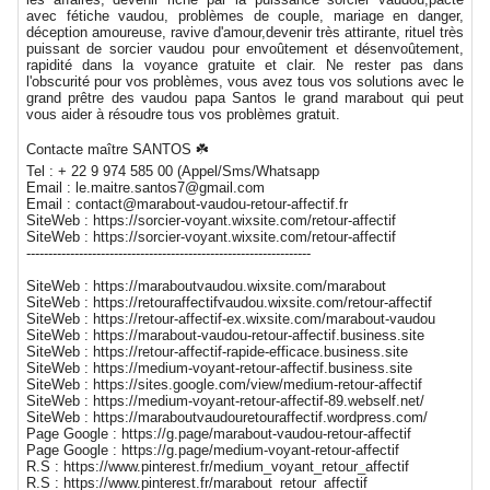
avec fétiche vaudou, problèmes de couple, mariage en danger,
déception amoureuse, ravive d'amour,devenir très attirante, rituel très
puissant de sorcier vaudou pour envoûtement et désenvoûtement,
rapidité dans la voyance gratuite et clair. Ne rester pas dans
l'obscurité pour vos problèmes, vous avez tous vos solutions avec le
grand prêtre des vaudou papa Santos le grand marabout qui peut
vous aider à résoudre tous vos problèmes gratuit.
Contacte maître SANTOS ☘️
Tel : + 22 9 974 585 00 (Appel/Sms/Whatsapp
Email : le.maitre.santos7@gmail.com
Email : contact@marabout-vaudou-retour-affectif.fr
SiteWeb : https://sorcier-voyant.wixsite.com/retour-affectif
SiteWeb : https://sorcier-voyant.wixsite.com/retour-affectif
-----------------------------------------------------------------
SiteWeb : https://maraboutvaudou.wixsite.com/marabout
SiteWeb : https://retouraffectifvaudou.wixsite.com/retour-affectif
SiteWeb : https://retour-affectif-ex.wixsite.com/marabout-vaudou
SiteWeb : https://marabout-vaudou-retour-affectif.business.site
SiteWeb : https://retour-affectif-rapide-efficace.business.site
SiteWeb : https://medium-voyant-retour-affectif.business.site
SiteWeb : https://sites.google.com/view/medium-retour-affectif
SiteWeb : https://medium-voyant-retour-affectif-89.webself.net/
SiteWeb : https://maraboutvaudouretouraffectif.wordpress.com/
Page Google : https://g.page/marabout-vaudou-retour-affectif
Page Google : https://g.page/medium-voyant-retour-affectif
R.S : https://www.pinterest.fr/medium_voyant_retour_affectif
R.S : https://www.pinterest.fr/marabout_retour_affectif