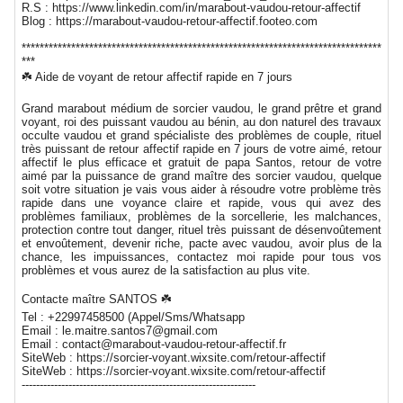
R.S : https://www.linkedin.com/in/marabout-vaudou-retour-affectif
Blog : https://marabout-vaudou-retour-affectif.footeo.com
********************************************************************************
***
☘️ Aide de voyant de retour affectif rapide en 7 jours
Grand marabout médium de sorcier vaudou, le grand prêtre et grand
voyant, roi des puissant vaudou au bénin, au don naturel des travaux
occulte vaudou et grand spécialiste des problèmes de couple, rituel
très puissant de retour affectif rapide en 7 jours de votre aimé, retour
affectif le plus efficace et gratuit de papa Santos, retour de votre
aimé par la puissance de grand maître des sorcier vaudou, quelque
soit votre situation je vais vous aider à résoudre votre problème très
rapide dans une voyance claire et rapide, vous qui avez des
problèmes familiaux, problèmes de la sorcellerie, les malchances,
protection contre tout danger, rituel très puissant de désenvoûtement
et envoûtement, devenir riche, pacte avec vaudou, avoir plus de la
chance, les impuissances, contactez moi rapide pour tous vos
problèmes et vous aurez de la satisfaction au plus vite.
Contacte maître SANTOS ☘️
Tel : +22997458500 (Appel/Sms/Whatsapp
Email : le.maitre.santos7@gmail.com
Email : contact@marabout-vaudou-retour-affectif.fr
SiteWeb : https://sorcier-voyant.wixsite.com/retour-affectif
SiteWeb : https://sorcier-voyant.wixsite.com/retour-affectif
-----------------------------------------------------------------