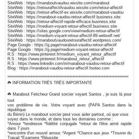
SiteWeb : https://maraboutvaudou.wixsite.com/marabout
SiteWeb : https://retouraffectifvaudou.wixsite.com/retour-affectif
SiteWeb : https://retour-affectif-ex.wixsite.com/marabout-vaudou
SiteWeb : https://marabout-vaudou-retour-affectif.business.site
SiteWeb : https://retour-affectif-rapide-efficace.business.site
SiteWeb : https://medium-voyant-retour-affectif.business.site
SiteWeb : https://sites.google.com/view/medium-retour-affectif
SiteWeb : https://medium-voyant-retour-affectif-89.webself.net/
SiteWeb : https://maraboutvaudouretouraffectif.wordpress.com/
Page Google : https://g.page/marabout-vaudou-retour-affectif
Page Google : https://g.page/medium-voyant-retour-affectif
R.S : https://www.pinterest.fr/medium_voyant_retour_affectif
R.S : https://www.pinterest.fr/marabout_retour_affectif
R.S : https://www.linkedin.com/in/marabout-vaudou-retour-affectif
Blog : https://marabout-vaudou-retour-affectif.footeo.com
******************************************************************************
☘️ INFORMATION TRÈS TRÈS IMPORTANTE
☘️ Marabout Feticheur Grand sorcier voyant Santos , je suis là pour
tout
vos problème de vie. Votre voyant avec (PAPA Santos dans la
république
du Bénin) Le marabout sorcier peut vous aider partout, où que vous
soyez dans le monde, et dans tous les domaines comme :
*Amour *tendresse *fidélité conjugale *retour de l'être aimé rapide
dans 7 jours
*rencontre d'un nouvel amour. *Argent *Chance aux jeux *Trouver du
Travail *Examens *Réussite