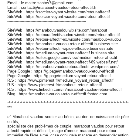
Email : le.maitre.santos7@gmail.com
Email : contact@marabout-vaudou-retour-affectif.fr
SiteWeb : https://sorcier-voyant.wixsite.com/retour-affectif
SiteWeb : https://sorcier-voyant.wixsite.com/retour-affectif
-----------------------------------------------------------------
SiteWeb : https://maraboutvaudou.wixsite.com/marabout
SiteWeb : https://retouraffectifvaudou.wixsite.com/retour-affectif
SiteWeb : https://retour-affectif-ex.wixsite.com/marabout-vaudou
SiteWeb : https://marabout-vaudou-retour-affectif.business.site
SiteWeb : https://retour-affectif-rapide-efficace.business.site
SiteWeb : https://medium-voyant-retour-affectif.business.site
SiteWeb : https://sites.google.com/view/medium-retour-affectif
SiteWeb : https://medium-voyant-retour-affectif-89.webself.net/
SiteWeb : https://maraboutvaudouretouraffectif.wordpress.com/
Page Google : https://g.page/marabout-vaudou-retour-affectif
Page Google : https://g.page/medium-voyant-retour-affectif
R.S : https://www.pinterest.fr/medium_voyant_retour_affectif
R.S : https://www.pinterest.fr/marabout_retour_affectif
R.S : https://www.linkedin.com/in/marabout-vaudou-retour-affectif
Blog : https://marabout-vaudou-retour-affectif.footeo.com
********************************************************************************
***
✅ Marabout vaudou sorcier au bénin, au don de naissance de père
en fils,
spécialiste des problèmes de couple, marabout vaudou pour retour
affectif rapide et définitif, magie d'amour, marabout pour retour
immédiat de l'être aimé, crise conjugale,mariage en danger,déception