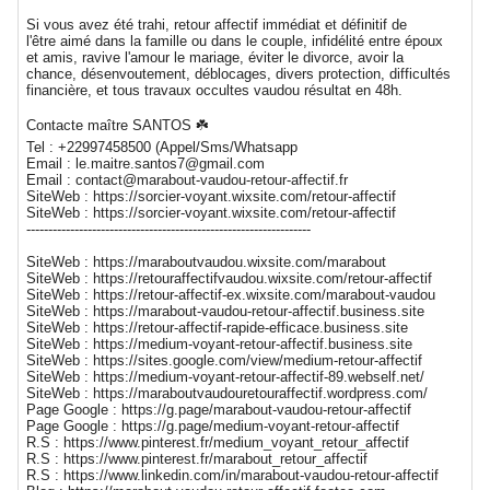
Si vous avez été trahi, retour affectif immédiat et définitif de
l'être aimé dans la famille ou dans le couple, infidélité entre époux
et amis, ravive l'amour le mariage, éviter le divorce, avoir la
chance, désenvoutement, déblocages, divers protection, difficultés
financière, et tous travaux occultes vaudou résultat en 48h.
Contacte maître SANTOS ☘️
Tel : +22997458500 (Appel/Sms/Whatsapp
Email : le.maitre.santos7@gmail.com
Email : contact@marabout-vaudou-retour-affectif.fr
SiteWeb : https://sorcier-voyant.wixsite.com/retour-affectif
SiteWeb : https://sorcier-voyant.wixsite.com/retour-affectif
-----------------------------------------------------------------
SiteWeb : https://maraboutvaudou.wixsite.com/marabout
SiteWeb : https://retouraffectifvaudou.wixsite.com/retour-affectif
SiteWeb : https://retour-affectif-ex.wixsite.com/marabout-vaudou
SiteWeb : https://marabout-vaudou-retour-affectif.business.site
SiteWeb : https://retour-affectif-rapide-efficace.business.site
SiteWeb : https://medium-voyant-retour-affectif.business.site
SiteWeb : https://sites.google.com/view/medium-retour-affectif
SiteWeb : https://medium-voyant-retour-affectif-89.webself.net/
SiteWeb : https://maraboutvaudouretouraffectif.wordpress.com/
Page Google : https://g.page/marabout-vaudou-retour-affectif
Page Google : https://g.page/medium-voyant-retour-affectif
R.S : https://www.pinterest.fr/medium_voyant_retour_affectif
R.S : https://www.pinterest.fr/marabout_retour_affectif
R.S : https://www.linkedin.com/in/marabout-vaudou-retour-affectif