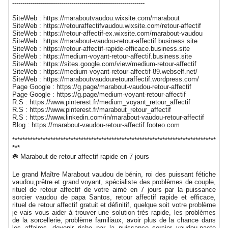
-----------------------------------------------------------------
SiteWeb : https://maraboutvaudou.wixsite.com/marabout
SiteWeb : https://retouraffectifvaudou.wixsite.com/retour-affectif
SiteWeb : https://retour-affectif-ex.wixsite.com/marabout-vaudou
SiteWeb : https://marabout-vaudou-retour-affectif.business.site
SiteWeb : https://retour-affectif-rapide-efficace.business.site
SiteWeb : https://medium-voyant-retour-affectif.business.site
SiteWeb : https://sites.google.com/view/medium-retour-affectif
SiteWeb : https://medium-voyant-retour-affectif-89.webself.net/
SiteWeb : https://maraboutvaudouretouraffectif.wordpress.com/
Page Google : https://g.page/marabout-vaudou-retour-affectif
Page Google : https://g.page/medium-voyant-retour-affectif
R.S : https://www.pinterest.fr/medium_voyant_retour_affectif
R.S : https://www.pinterest.fr/marabout_retour_affectif
R.S : https://www.linkedin.com/in/marabout-vaudou-retour-affectif
Blog : https://marabout-vaudou-retour-affectif.footeo.com
********************************************************************************
***
☘️ Marabout de retour affectif rapide en 7 jours
Le grand Maître Marabout vaudou de bénin, roi des puissant fétiche
vaudou,prêtre et grand voyant, spécialiste des problèmes de couple,
rituel de retour affectif de votre aimé en 7 jours par la puissance
sorcier vaudou de papa Santos, retour affectif rapide et efficace,
rituel de retour affectif gratuit et définitif, quelque soit votre problème
je vais vous aider à trouver une solution très rapide, les problèmes
de la sorcellerie, problème familiaux, avoir plus de la chance dans
les affaires, devenir riche par la puissance sorcier vaudou,pacte