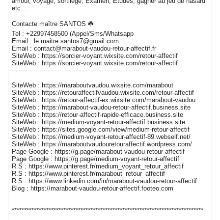
amour, voyage, sortilège, Examen, Études, gagner au jeu de hasard
etc...
Contacte maître SANTOS ☘️
Tel : +22997458500 (Appel/Sms/Whatsapp
Email : le.maitre.santos7@gmail.com
Email : contact@marabout-vaudou-retour-affectif.fr
SiteWeb : https://sorcier-voyant.wixsite.com/retour-affectif
SiteWeb : https://sorcier-voyant.wixsite.com/retour-affectif
-----------------------------------------------------------------
SiteWeb : https://maraboutvaudou.wixsite.com/marabout
SiteWeb : https://retouraffectifvaudou.wixsite.com/retour-affectif
SiteWeb : https://retour-affectif-ex.wixsite.com/marabout-vaudou
SiteWeb : https://marabout-vaudou-retour-affectif.business.site
SiteWeb : https://retour-affectif-rapide-efficace.business.site
SiteWeb : https://medium-voyant-retour-affectif.business.site
SiteWeb : https://sites.google.com/view/medium-retour-affectif
SiteWeb : https://medium-voyant-retour-affectif-89.webself.net/
SiteWeb : https://maraboutvaudouretouraffectif.wordpress.com/
Page Google : https://g.page/marabout-vaudou-retour-affectif
Page Google : https://g.page/medium-voyant-retour-affectif
R.S : https://www.pinterest.fr/medium_voyant_retour_affectif
R.S : https://www.pinterest.fr/marabout_retour_affectif
R.S : https://www.linkedin.com/in/marabout-vaudou-retour-affectif
Blog : https://marabout-vaudou-retour-affectif.footeo.com
******************************************************************************