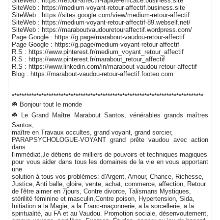
SiteWeb : https://retour-affectif-rapide-efficace.business.site
SiteWeb : https://medium-voyant-retour-affectif.business.site
SiteWeb : https://sites.google.com/view/medium-retour-affectif
SiteWeb : https://medium-voyant-retour-affectif-89.webself.net/
SiteWeb : https://maraboutvaudouretouraffectif.wordpress.com/
Page Google : https://g.page/marabout-vaudou-retour-affectif
Page Google : https://g.page/medium-voyant-retour-affectif
R.S : https://www.pinterest.fr/medium_voyant_retour_affectif
R.S : https://www.pinterest.fr/marabout_retour_affectif
R.S : https://www.linkedin.com/in/marabout-vaudou-retour-affectif
Blog : https://marabout-vaudou-retour-affectif.footeo.com
******************************************************************************
☘️ Bonjour tout le monde
☘️ Le Grand Maître Marabout Santos, vénérables grands maîtres
Santos,
maître en Travaux occultes, grand voyant, grand sorcier,
PARAPSYCHOLOGUE-VOYANT grand prête vaudou avec action
dans
l'immédiat,Je détiens de milliers de pouvoirs et techniques magiques
pour vous aider dans tous les domaines de la vie en vous apportant
une
solution à tous vos problèmes: d'Argent, Amour, Chance, Richesse,
Justice, Anti balle, gloire, vente, achat, commerce, affection, Retour
de l'être aimer en 7jours, Contre divorce, Talismans Mystiques,
stérilité féminine et masculin,Contre poison, Hypertension, Sida,
Initiation a la Magie, a la Franc-maçonnerie, a la sorcellerie, a la
spiritualité, au FA et au Vaudou. Promotion sociale, désenvoutement,