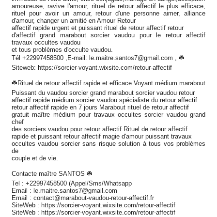
amoureuse, ravive l'amour, rituel de retour affectif le plus efficace,
rituel pour avoir un amour, retour d'une personne aimer, alliance
d'amour, changer un amitié en Amour Retour
affectif rapide urgent et puissant rituel de retour affectif retour
d'affectif grand marabout sorcier vaudou pour le retour affectif
travaux occultes vaudou
et tous problèmes d'occulte vaudou.
Tél +22997458500 ,E-mail: le.maitre.santos7@gmail.com , ☘️
Siteweb: https://sorcier-voyant.wixsite.com/retour-affectif
☘️Rituel de retour affectif rapide et efficace Voyant médium marabout
Puissant du vaudou sorcier grand marabout sorcier vaudou retour
affectif rapide médium sorcier vaudou spécialiste du retour affectif
retour affectif rapide en 7 jours Marabout rituel de retour affectif
gratuit maître médium pour travaux occultes sorcier vaudou grand
chef
des sorciers vaudou pour retour affectif Rituel de retour affectif
rapide et puissant retour affectif magie d'amour puissant travaux
occultes vaudou sorcier sans risque solution à tous vos problèmes
de
couple et de vie.
Contacte maître SANTOS ☘️
Tel : +22997458500 (Appel/Sms/Whatsapp
Email : le.maitre.santos7@gmail.com
Email : contact@marabout-vaudou-retour-affectif.fr
SiteWeb : https://sorcier-voyant.wixsite.com/retour-affectif
SiteWeb : https://sorcier-voyant.wixsite.com/retour-affectif