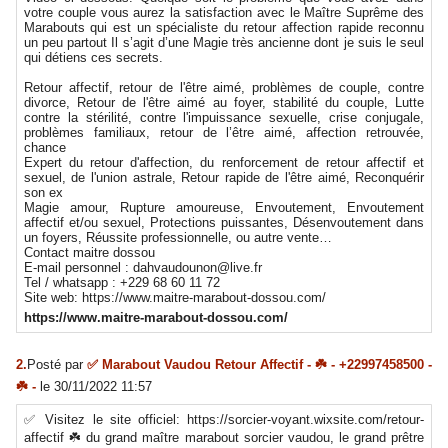
votre couple vous aurez la satisfaction avec le Maître Suprême des
Marabouts qui est un spécialiste du retour affection rapide reconnu
un peu partout Il s’agit d’une Magie très ancienne dont je suis le seul
qui détiens ces secrets.
Retour affectif, retour de l'être aimé, problèmes de couple, contre
divorce, Retour de l'être aimé au foyer, stabilité du couple, Lutte
contre la stérilité, contre l'impuissance sexuelle, crise conjugale,
problèmes familiaux, retour de l’être aimé, affection retrouvée,
chance
Expert du retour d'affection, du renforcement de retour affectif et
sexuel, de l'union astrale, Retour rapide de l'être aimé, Reconquérir
son ex
Magie amour, Rupture amoureuse, Envoutement, Envoutement
affectif et/ou sexuel, Protections puissantes, Désenvoutement dans
un foyers, Réussite professionnelle, ou autre vente…
Contact maitre dossou
E-mail personnel : dahvaudounon@live.fr
Tel / whatsapp : +229 68 60 11 72
Site web: https://www.maitre-marabout-dossou.com/
https://www.maitre-marabout-dossou.com/
2.
Posté par
✅ Marabout Vaudou Retour Affectif - ☘️ - +22997458500 -
☘️ -
le 30/11/2022 11:57
✅ Visitez le site officiel: https://sorcier-voyant.wixsite.com/retour-
affectif ☘️ du grand maître marabout sorcier vaudou, le grand prêtre