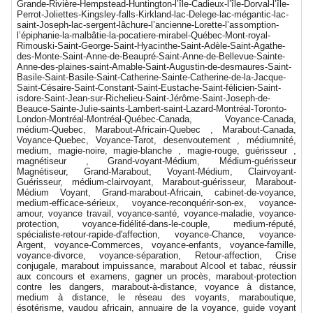
Grande-Rivière-Hempstead-Huntington-l’île-Cadieux-l’île-Dorval-l’île-
Perrot-Joliettes-Kingsley-falls-Kirkland-lac-Delege-lac-mégantic-lac-
saint-Joseph-lac-sergent-lâchure-l’ancienne-Lorette-l’assomption-
l’épiphanie-la-malbâtie-la-pocatiere-mirabel-Québec-Mont-royal-
Rimouski-Saint-George-Saint-Hyacinthe-Saint-Adèle-Saint-Agathe-
des-Monte-Saint-Anne-de-Beaupré-Saint-Anne-de-Bellevue-Sainte-
Anne-des-plaines-saint-Amable-Saint-Augustin-de-desmaures-Saint-
Basile-Saint-Basile-Saint-Catherine-Sainte-Catherine-de-la-Jacque-
Saint-Césaire-Saint-Constant-Saint-Eustache-Saint-félicien-Saint-
isdore-Saint-Jean-sur-Richelieu-Saint-Jérôme-Saint-Joseph-de-
Beauce-Sainte-Julie-saints-Lambert-saint-Lazard-Montréal-Toronto-
London-Montréal-Montréal-Québec-Canada, Voyance-Canada,
médium-Quebec, Marabout-Africain-Quebec , Marabout-Canada,
Voyance-Quebec, Voyance-Tarot, desenvoutement , médiumnité,
medium, magie-noire, magie-blanche , magie-rouge, guérisseur ,
magnétiseur , Grand-voyant-Médium, Médium-guérisseur
Magnétiseur, Grand-Marabout, Voyant-Médium, Clairvoyant-
Guérisseur, médium-clairvoyant, Marabout-guérisseur, Marabout-
Médium Voyant, Grand-marabout-Africain, cabinet-de-voyance,
medium-efficace-sérieux, voyance-reconquérir-son-ex, voyance-
amour, voyance travail, voyance-santé, voyance-maladie, voyance-
protection, voyance-fidélité-dans-le-couple, medium-réputé,
spécialiste-retour-rapide-d'affection, voyance-Chance, voyance-
Argent, voyance-Commerces, voyance-enfants, voyance-famille,
voyance-divorce, voyance-séparation, Retour-affection, Crise
conjugale, marabout impuissance, marabout Alcool et tabac, réussir
aux concours et examens, gagner un procès, marabout-protection
contre les dangers, marabout-à-distance, voyance à distance,
medium à distance, le réseau des voyants, maraboutique,
ésotérisme, vaudou africain, annuaire de la voyance, guide voyant