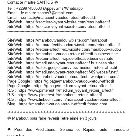
Contacte maître SANTOS ☘️
Tel : +22997458500 (Appel/Sms/Whatsapp
Email : le.maitre.santos7@gmail.com
Email : contact@marabout-vaudou-retour-affectif.fr
SiteWeb : https://sorcier-voyant.wixsite.com/retour-affectif
SiteWeb : https://sorcier-voyant.wixsite.com/retour-affectif
-----------------------------------------------------------------
SiteWeb : https://maraboutvaudou.wixsite.com/marabout
SiteWeb : https://retouraffectifvaudou.wixsite.com/retour-affectif
SiteWeb : https://retour-affectif-ex.wixsite.com/marabout-vaudou
SiteWeb : https://marabout-vaudou-retour-affectif.business.site
SiteWeb : https://retour-affectif-rapide-efficace.business.site
SiteWeb : https://medium-voyant-retour-affectif.business.site
SiteWeb : https://sites.google.com/view/medium-retour-affectif
SiteWeb : https://medium-voyant-retour-affectif-89.webself.net/
SiteWeb : https://maraboutvaudouretouraffectif.wordpress.com/
Page Google : https://g.page/marabout-vaudou-retour-affectif
Page Google : https://g.page/medium-voyant-retour-affectif
R.S : https://www.pinterest.fr/medium_voyant_retour_affectif
R.S : https://www.pinterest.fr/marabout_retour_affectif
R.S : https://www.linkedin.com/in/marabout-vaudou-retour-affectif
Blog : https://marabout-vaudou-retour-affectif.footeo.com
******************************************************************************
☘️ Marabout pour faire revenir l'être aimé en 3 jours
☘️ Pour des Prédictions. Sérieux et Rapide, aide immédiate
contactez