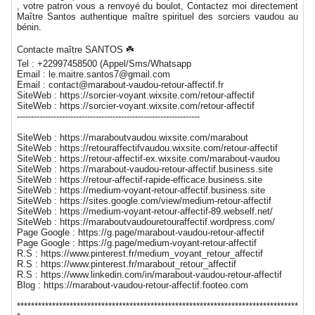
, votre patron vous a renvoyé du boulot, Contactez moi directement
Maître Santos authentique maître spirituel des sorciers vaudou au
bénin.
Contacte maître SANTOS ☘️
Tel : +22997458500 (Appel/Sms/Whatsapp
Email : le.maitre.santos7@gmail.com
Email : contact@marabout-vaudou-retour-affectif.fr
SiteWeb : https://sorcier-voyant.wixsite.com/retour-affectif
SiteWeb : https://sorcier-voyant.wixsite.com/retour-affectif
-----------------------------------------------------------------
SiteWeb : https://maraboutvaudou.wixsite.com/marabout
SiteWeb : https://retouraffectifvaudou.wixsite.com/retour-affectif
SiteWeb : https://retour-affectif-ex.wixsite.com/marabout-vaudou
SiteWeb : https://marabout-vaudou-retour-affectif.business.site
SiteWeb : https://retour-affectif-rapide-efficace.business.site
SiteWeb : https://medium-voyant-retour-affectif.business.site
SiteWeb : https://sites.google.com/view/medium-retour-affectif
SiteWeb : https://medium-voyant-retour-affectif-89.webself.net/
SiteWeb : https://maraboutvaudouretouraffectif.wordpress.com/
Page Google : https://g.page/marabout-vaudou-retour-affectif
Page Google : https://g.page/medium-voyant-retour-affectif
R.S : https://www.pinterest.fr/medium_voyant_retour_affectif
R.S : https://www.pinterest.fr/marabout_retour_affectif
R.S : https://www.linkedin.com/in/marabout-vaudou-retour-affectif
Blog : https://marabout-vaudou-retour-affectif.footeo.com
********************************************************************************