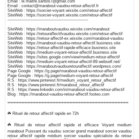
Email : le.maitre.santos7@gmail.com
Email : contact@marabout-vaudou-retour-affectif.fr
SiteWeb : https://sorcier-voyant.wixsite.com/retour-affectif
SiteWeb : https://sorcier-voyant.wixsite.com/retour-affectif
-----------------------------------------------------------------
SiteWeb : https://maraboutvaudou.wixsite.com/marabout
SiteWeb : https://retouraffectifvaudou.wixsite.com/retour-affectif
SiteWeb : https://retour-affectif-ex.wixsite.com/marabout-vaudou
SiteWeb : https://marabout-vaudou-retour-affectif.business.site
SiteWeb : https://retour-affectif-rapide-efficace.business.site
SiteWeb : https://medium-voyant-retour-affectif.business.site
SiteWeb : https://sites.google.com/view/medium-retour-affectif
SiteWeb : https://medium-voyant-retour-affectif-89.webself.net/
SiteWeb : https://maraboutvaudouretouraffectif.wordpress.com/
Page Google : https://g.page/marabout-vaudou-retour-affectif
Page Google : https://g.page/medium-voyant-retour-affectif
R.S : https://www.pinterest.fr/medium_voyant_retour_affectif
R.S : https://www.pinterest.fr/marabout_retour_affectif
R.S : https://www.linkedin.com/in/marabout-vaudou-retour-affectif
Blog : https://marabout-vaudou-retour-affectif.footeo.com
******************************************************************************
☘️ Rituel de retour affectif rapide en 72h
☘️ Rituel de retour affectif rapide et efficace Voyant medium
marabout Puissant du vaudou sorcier grand marabout sorcier vaudou
retour affectif rapide médium sorcier vaudou spécialiste du retour