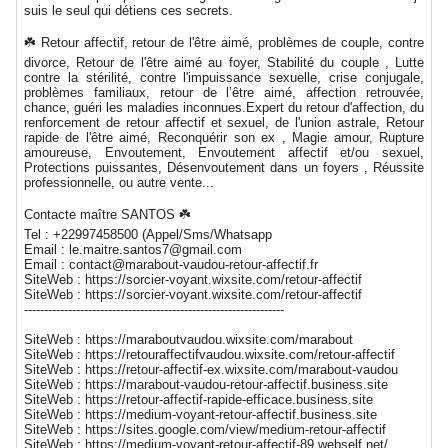
suis le seul qui détiens ces secrets.
☘️ Retour affectif, retour de l'être aimé, problèmes de couple, contre
divorce, Retour de l'être aimé au foyer, Stabilité du couple , Lutte
contre la stérilité, contre l'impuissance sexuelle, crise conjugale,
problèmes familiaux, retour de l’être aimé, affection retrouvée,
chance, guéri les maladies inconnues.Expert du retour d'affection, du
renforcement de retour affectif et sexuel, de l'union astrale, Retour
rapide de l'être aimé, Reconquérir son ex , Magie amour, Rupture
amoureuse, Envoutement, Envoutement affectif et/ou sexuel,
Protections puissantes, Désenvoutement dans un foyers , Réussite
professionnelle, ou autre vente...
Contacte maître SANTOS ☘️
Tel : +22997458500 (Appel/Sms/Whatsapp
Email : le.maitre.santos7@gmail.com
Email : contact@marabout-vaudou-retour-affectif.fr
SiteWeb : https://sorcier-voyant.wixsite.com/retour-affectif
SiteWeb : https://sorcier-voyant.wixsite.com/retour-affectif
-----------------------------------------------------------------
SiteWeb : https://maraboutvaudou.wixsite.com/marabout
SiteWeb : https://retouraffectifvaudou.wixsite.com/retour-affectif
SiteWeb : https://retour-affectif-ex.wixsite.com/marabout-vaudou
SiteWeb : https://marabout-vaudou-retour-affectif.business.site
SiteWeb : https://retour-affectif-rapide-efficace.business.site
SiteWeb : https://medium-voyant-retour-affectif.business.site
SiteWeb : https://sites.google.com/view/medium-retour-affectif
SiteWeb : https://medium-voyant-retour-affectif-89.webself.net/