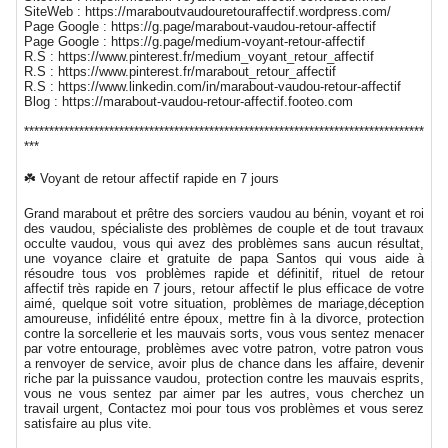
SiteWeb : https://maraboutvaudouretouraffectif.wordpress.com/
Page Google : https://g.page/marabout-vaudou-retour-affectif
Page Google : https://g.page/medium-voyant-retour-affectif
R.S : https://www.pinterest.fr/medium_voyant_retour_affectif
R.S : https://www.pinterest.fr/marabout_retour_affectif
R.S : https://www.linkedin.com/in/marabout-vaudou-retour-affectif
Blog : https://marabout-vaudou-retour-affectif.footeo.com
********************************************************************************
***
☘️ Voyant de retour affectif rapide en 7 jours
Grand marabout et prêtre des sorciers vaudou au bénin, voyant et roi
des vaudou, spécialiste des problèmes de couple et de tout travaux
occulte vaudou, vous qui avez des problèmes sans aucun résultat,
une voyance claire et gratuite de papa Santos qui vous aide à
résoudre tous vos problèmes rapide et définitif, rituel de retour
affectif très rapide en 7 jours, retour affectif le plus efficace de votre
aimé, quelque soit votre situation, problèmes de mariage,déception
amoureuse, infidélité entre époux, mettre fin à la divorce, protection
contre la sorcellerie et les mauvais sorts, vous vous sentez menacer
par votre entourage, problèmes avec votre patron, votre patron vous
a renvoyer de service, avoir plus de chance dans les affaire, devenir
riche par la puissance vaudou, protection contre les mauvais esprits,
vous ne vous sentez par aimer par les autres, vous cherchez un
travail urgent, Contactez moi pour tous vos problèmes et vous serez
satisfaire au plus vite.