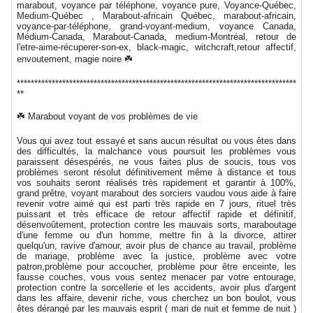
marabout, voyance par téléphone, voyance pure, Voyance-Québec,
Medium-Québec , Marabout-africain Québec, marabout-africain,
voyance-par-téléphone, grand-voyant-medium, voyance Canada,
Médium-Canada, Marabout-Canada, medium-Montréal, retour de
l'etre-aime-récuperer-son-ex, black-magic, witchcraft,retour affectif,
envoutement, magie noire ☘️
********************************************************************************
**
☘️ Marabout voyant de vos problèmes de vie
Vous qui avez tout essayé et sans aucun résultat ou vous êtes dans
des difficultés, la malchance vous poursuit les problèmes vous
paraissent désespérés, ne vous faites plus de soucis, tous vos
problèmes seront résolut définitivement même à distance et tous
vos souhaits seront réalisés très rapidement et garantir à 100%,
grand prêtre, voyant marabout des sorciers vaudou vous aide à faire
revenir votre aimé qui est parti très rapide en 7 jours, rituel très
puissant et très efficace de retour affectif rapide et définitif,
désenvoûtement, protection contre les mauvais sorts, maraboutage
d'une femme ou d'un homme, mettre fin à la divorce, attirer
quelqu'un, ravive d'amour, avoir plus de chance au travail, problème
de mariage, problème avec la justice, problème avec votre
patron,problème pour accoucher, problème pour être enceinte, les
fausse couches, vous vous sentez menacer par votre entourage,
protection contre la sorcellerie et les accidents, avoir plus d'argent
dans les affaire, devenir riche, vous cherchez un bon boulot, vous
êtes dérangé par les mauvais esprit ( mari de nuit et femme de nuit )