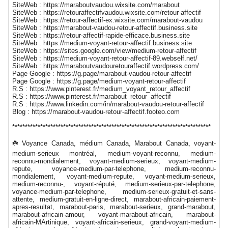
SiteWeb : https://maraboutvaudou.wixsite.com/marabout
SiteWeb : https://retouraffectifvaudou.wixsite.com/retour-affectif
SiteWeb : https://retour-affectif-ex.wixsite.com/marabout-vaudou
SiteWeb : https://marabout-vaudou-retour-affectif.business.site
SiteWeb : https://retour-affectif-rapide-efficace.business.site
SiteWeb : https://medium-voyant-retour-affectif.business.site
SiteWeb : https://sites.google.com/view/medium-retour-affectif
SiteWeb : https://medium-voyant-retour-affectif-89.webself.net/
SiteWeb : https://maraboutvaudouretouraffectif.wordpress.com/
Page Google : https://g.page/marabout-vaudou-retour-affectif
Page Google : https://g.page/medium-voyant-retour-affectif
R.S : https://www.pinterest.fr/medium_voyant_retour_affectif
R.S : https://www.pinterest.fr/marabout_retour_affectif
R.S : https://www.linkedin.com/in/marabout-vaudou-retour-affectif
Blog : https://marabout-vaudou-retour-affectif.footeo.com
******************************************************************************
☘️ Voyance Canada, médium Canada, Marabout Canada, voyant-
medium-serieux montréal, medium-voyant-reconnu, medium-
reconnu-mondialement, voyant-medium-serieux, voyant-medium-
repute, voyance-medium-par-telephone, medium-reconnu-
mondialement, voyant-medium-repute, voyant-medium-serieux,
medium-reconnu-, voyant-réputé, medium-serieux-par-telephone,
voyance-medium-par-telephone, medium-serieux-gratuit-et-sans-
attente, medium-gratuit-en-ligne-direct, marabout-africain-paiement-
apres-resultat, marabout-paris, marabout-serieux, grand-marabout,
marabout-africain-amour, voyant-marabout-africain, marabout-
africain-MArtinique, voyant-africain-serieux, grand-voyant-medium-