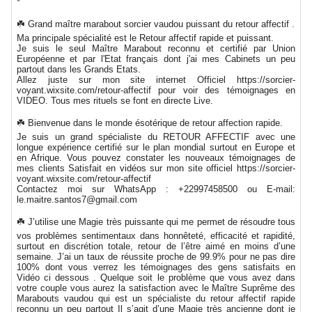
*
☘️ Grand maître marabout sorcier vaudou puissant du retour affectif .
Ma principale spécialité est le Retour affectif rapide et puissant.
Je suis le seul Maître Marabout reconnu et certifié par Union
Européenne et par l'Etat français dont j'ai mes Cabinets un peu
partout dans les Grands Etats.
Allez juste sur mon site internet Officiel https://sorcier-
voyant.wixsite.com/retour-affectif pour voir des témoignages en
VIDEO. Tous mes rituels se font en directe Live.
☘️ Bienvenue dans le monde ésotérique de retour affection rapide.
Je suis un grand spécialiste du RETOUR AFFECTIF avec une
longue expérience certifié sur le plan mondial surtout en Europe et
en Afrique. Vous pouvez constater les nouveaux témoignages de
mes clients Satisfait en vidéos sur mon site officiel https://sorcier-
voyant.wixsite.com/retour-affectif
Contactez moi sur WhatsApp : +22997458500 ou E-mail:
le.maitre.santos7@gmail.com
☘️ J’utilise une Magie très puissante qui me permet de résoudre tous
vos problèmes sentimentaux dans honnêteté, efficacité et rapidité,
surtout en discrétion totale, retour de l’être aimé en moins d’une
semaine. J’ai un taux de réussite proche de 99.9% pour ne pas dire
100% dont vous verrez les témoignages des gens satisfaits en
Vidéo ci dessous . Quelque soit le problème que vous avez dans
votre couple vous aurez la satisfaction avec le Maître Suprême des
Marabouts vaudou qui est un spécialiste du retour affectif rapide
reconnu un peu partout Il s’agit d’une Magie très ancienne dont je