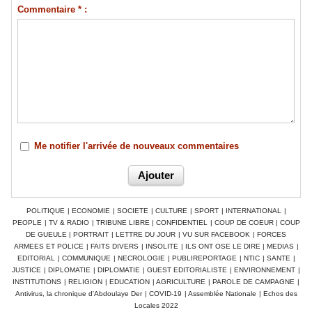
Commentaire * :
Me notifier l'arrivée de nouveaux commentaires
POLITIQUE
|
ECONOMIE
|
SOCIETE
|
CULTURE
|
SPORT
|
INTERNATIONAL
|
PEOPLE
|
TV & RADIO
|
TRIBUNE LIBRE
|
CONFIDENTIEL
|
COUP DE COEUR
|
COUP
DE GUEULE
|
PORTRAIT
|
LETTRE DU JOUR
|
VU SUR FACEBOOK
|
FORCES
ARMEES ET POLICE
|
FAITS DIVERS
|
INSOLITE
|
ILS ONT OSE LE DIRE
|
MEDIAS
|
EDITORIAL
|
COMMUNIQUE
|
NECROLOGIE
|
PUBLIREPORTAGE
|
NTIC
|
SANTE
|
JUSTICE
|
DIPLOMATIE
|
DIPLOMATIE
|
GUEST EDITORIALISTE
|
ENVIRONNEMENT
|
INSTITUTIONS
|
RELIGION
|
EDUCATION
|
AGRICULTURE
|
PAROLE DE CAMPAGNE
|
Antivirus, la chronique d'Abdoulaye Der
|
COVID-19
|
Assemblée Nationale
|
Echos des
Locales 2022