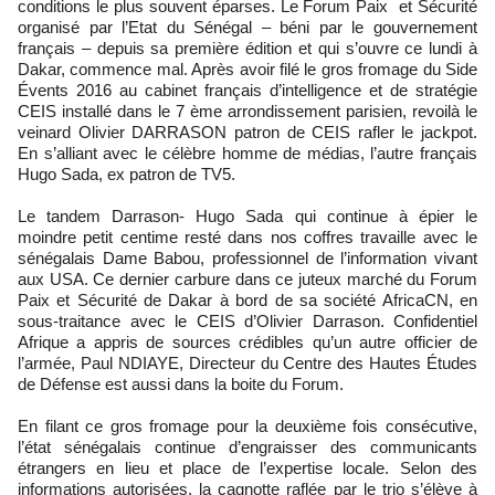
conditions le plus souvent éparses. Le Forum Paix et Sécurité
organisé par l’Etat du Sénégal – béni par le gouvernement
français – depuis sa première édition et qui s’ouvre ce lundi à
Dakar, commence mal. Après avoir filé le gros fromage du Side
Évents 2016 au cabinet français d’intelligence et de stratégie
CEIS installé dans le 7 ème arrondissement parisien, revoilà le
veinard Olivier DARRASON patron de CEIS rafler le jackpot.
En s’alliant avec le célèbre homme de médias, l’autre français
Hugo Sada, ex patron de TV5.
Le tandem Darrason- Hugo Sada qui continue à épier le
moindre petit centime resté dans nos coffres travaille avec le
sénégalais Dame Babou, professionnel de l’information vivant
aux USA. Ce dernier carbure dans ce juteux marché du Forum
Paix et Sécurité de Dakar à bord de sa société AfricaCN, en
sous-traitance avec le CEIS d’Olivier Darrason. Confidentiel
Afrique a appris de sources crédibles qu’un autre officier de
l’armée, Paul NDIAYE, Directeur du Centre des Hautes Études
de Défense est aussi dans la boite du Forum.
En filant ce gros fromage pour la deuxième fois consécutive,
l’état sénégalais continue d’engraisser des communicants
étrangers en lieu et place de l’expertise locale. Selon des
informations autorisées, la cagnotte raflée par le trio s’élève à