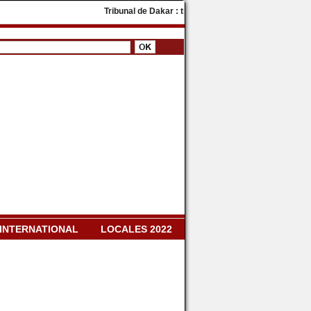
Tribunal de Dakar : trois militants de PASTEF condamnés à
INTERNATIONAL
LOCALES 2022