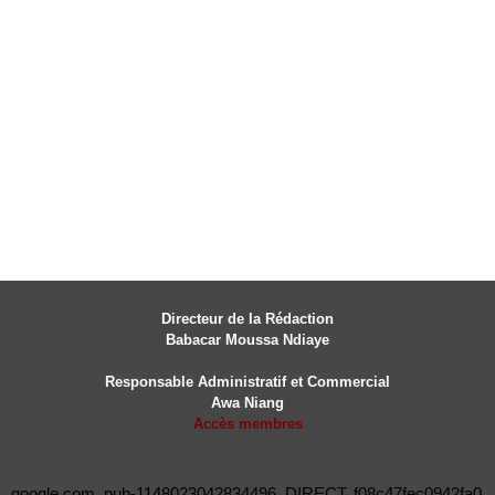
Directeur de la Rédaction
Babacar Moussa Ndiaye
Responsable Administratif et Commercial
Awa Niang
Accès membres
google.com, pub-1148023042834496, DIRECT, f08c47fec0942fa0