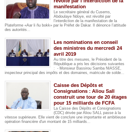
révolté par l’interdiction de la
manifestation
Le secrétaire général du Cusems,
Abdoulaye Ndoye, est révolté par
l’interdiction de la manifestation de la
Plateforme «Aar li ñu bokk» par le Préfet de Dakar. Il dénonce l’attitude
des autorités...
Les nominations en conseil
des ministres du mercredi 24
avril 2019
Au titre des mesures, le Président de la
République a pris les décisions suivantes
: - Monsieur Bassirou Samba NIASSE,
inspecteur principal des impôts et des domaines, matricule de solde...
Caisse des Dépôts et
Consignations : Aliou Sall
construit une tour de 20 étages
pour 15 milliards de FCFA
La Caisse des Dépôts et Consignations
(CDC) drivée par Aliou SALL passe à la
vitesse supérieure. Elle vient de conclure une importante et ambitieuse
opération financière d'un montant de 15 milliards...