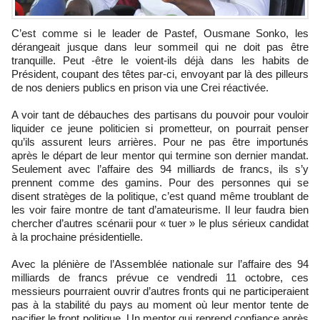
C’est comme si le leader de Pastef, Ousmane Sonko, les
dérangeait jusque dans leur sommeil qui ne doit pas être
tranquille. Peut -être le voient-ils déjà dans les habits de
Président, coupant des têtes par-ci, envoyant par là des pilleurs
de nos deniers publics en prison via une Crei réactivée.
A voir tant de débauches des partisans du pouvoir pour vouloir
liquider ce jeune politicien si prometteur, on pourrait penser
qu’ils assurent leurs arrières. Pour ne pas être importunés
après le départ de leur mentor qui termine son dernier mandat.
Seulement avec l’affaire des 94 milliards de francs, ils s’y
prennent comme des gamins. Pour des personnes qui se
disent stratèges de la politique, c’est quand même troublant de
les voir faire montre de tant d’amateurisme. Il leur faudra bien
chercher d’autres scénarii pour « tuer » le plus sérieux candidat
à la prochaine présidentielle.
Avec la plénière de l’Assemblée nationale sur l’affaire des 94
milliards de francs prévue ce vendredi 11 octobre, ces
messieurs pourraient ouvrir d’autres fronts qui ne participeraient
pas à la stabilité du pays au moment où leur mentor tente de
pacifier le front politique. Un mentor qui reprend confiance après