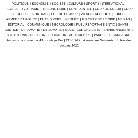
POLITIQUE
|
ECONOMIE
|
SOCIETE
|
CULTURE
|
SPORT
|
INTERNATIONAL
|
PEOPLE
|
TV & RADIO
|
TRIBUNE LIBRE
|
CONFIDENTIEL
|
COUP DE COEUR
|
COUP
DE GUEULE
|
PORTRAIT
|
LETTRE DU JOUR
|
VU SUR FACEBOOK
|
FORCES
ARMEES ET POLICE
|
FAITS DIVERS
|
INSOLITE
|
ILS ONT OSE LE DIRE
|
MEDIAS
|
EDITORIAL
|
COMMUNIQUE
|
NECROLOGIE
|
PUBLIREPORTAGE
|
NTIC
|
SANTE
|
JUSTICE
|
DIPLOMATIE
|
DIPLOMATIE
|
GUEST EDITORIALISTE
|
ENVIRONNEMENT
|
INSTITUTIONS
|
RELIGION
|
EDUCATION
|
AGRICULTURE
|
PAROLE DE CAMPAGNE
|
Antivirus, la chronique d'Abdoulaye Der
|
COVID-19
|
Assemblée Nationale
|
Echos des
Locales 2022