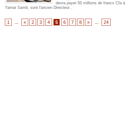
devra payer 50 millions de francs Cfa à
Yamar Samb, sont l'ancien Directeur...
1
...
«
2
3
4
5
6
7
8
»
...
24