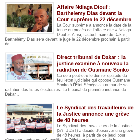
Affaire Ndiaga Diouf :
Barthelemy Dias devant la
Cour suprême le 22 décembre
La Cour suprême a annoncé la date de la
tenue du procès de l’affaire dite « Ndiaga
Diouf ». Ainsi, l’actuel maire de Dakar ,
Barthélémy Dias sera devant le juge le 22 décembre prochain à partir
de...
Direct tribunal de Dakar : la
justice examine à nouveau la
radiation de Ousmane Sonko
Ce sera peut-être le dernier épisode du
feuilleton judiciaire qui oppose Ousmane
Sonko à l’État Sénégalais autour de sa
radiation des listes électorales. Le tribunal de première instance de
Dakar...
Le Syndicat des travailleurs de
la Justice annonce une grève
de 48 heures
Le Syndicat des travailleurs de la Justice
(SYTJUST) a décidé d'observer une grève
de 48 heures, à partir de ce jeudi pour
s'insurger contre ce qu'il qualifie de "dilatoire du ministre de la