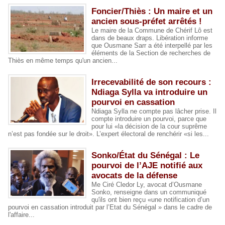
Foncier/Thiès : Un maire et un
ancien sous-préfet arrêtés !
Le maire de la Commune de Chérif Lô est
dans de beaux draps. Libération informe
que Ousmane Sarr a été interpellé par les
éléments de la Section de recherches de
Thiès en même temps qu'un ancien...
Irrecevabilité de son recours :
Ndiaga Sylla va introduire un
pourvoi en cassation
Ndiaga Sylla ne compte pas lâcher prise. Il
compte introduire un pourvoi, parce que
pour lui «la décision de la cour suprême
n’est pas fondée sur le droit». L’expert électoral de renchérir «si les...
Sonko/État du Sénégal : Le
pourvoi de l’AJE notifié aux
avocats de la défense
Me Ciré Cledor Ly, avocat d’Ousmane
Sonko, renseigne dans un communiqué
qu'ils ont bien reçu «une notification d’un
pourvoi en cassation introduit par l’Etat du Sénégal » dans le cadre de
l'affaire...