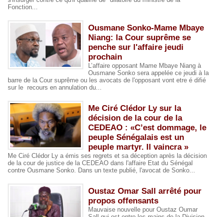
Fonction...
Ousmane Sonko-Mame Mbaye
Niang: la Cour suprême se
penche sur l'affaire jeudi
prochain
L’affaire opposant Mame Mbaye Niang à
Ousmane Sonko sera appelée ce jeudi à la
barre de la Cour suprême ou les avocats de l'opposant vont etre é difié
sur le recours en annulation du...
Me Ciré Clédor Ly sur la
décision de la cour de la
CEDEAO : «C’est dommage, le
peuple Sénégalais est un
peuple martyr. Il vaincra »
Me Ciré Clédor Ly a émis ses regrets et sa déception après la décision
de la cour de justice de la CEDEAO dans l'affaire Etat du Sénégal
contre Ousmane Sonko. Dans un texte publié, l'avocat de Sonko...
Oustaz Omar Sall arrêté pour
propos offensants
Mauvaise nouvelle pour Oustaz Oumar
Sall qui est entre les mains de la Division