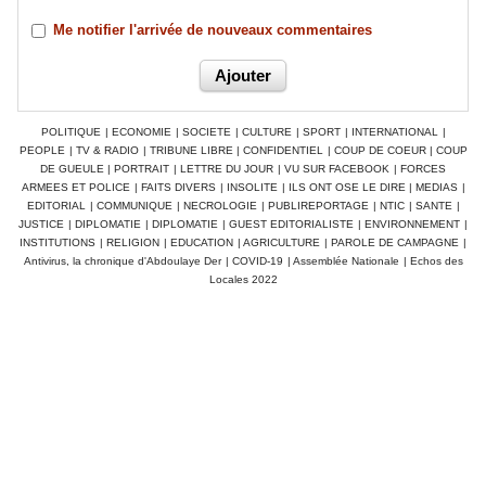
Me notifier l'arrivée de nouveaux commentaires
POLITIQUE
|
ECONOMIE
|
SOCIETE
|
CULTURE
|
SPORT
|
INTERNATIONAL
|
PEOPLE
|
TV & RADIO
|
TRIBUNE LIBRE
|
CONFIDENTIEL
|
COUP DE COEUR
|
COUP
DE GUEULE
|
PORTRAIT
|
LETTRE DU JOUR
|
VU SUR FACEBOOK
|
FORCES
ARMEES ET POLICE
|
FAITS DIVERS
|
INSOLITE
|
ILS ONT OSE LE DIRE
|
MEDIAS
|
EDITORIAL
|
COMMUNIQUE
|
NECROLOGIE
|
PUBLIREPORTAGE
|
NTIC
|
SANTE
|
JUSTICE
|
DIPLOMATIE
|
DIPLOMATIE
|
GUEST EDITORIALISTE
|
ENVIRONNEMENT
|
INSTITUTIONS
|
RELIGION
|
EDUCATION
|
AGRICULTURE
|
PAROLE DE CAMPAGNE
|
Antivirus, la chronique d'Abdoulaye Der
|
COVID-19
|
Assemblée Nationale
|
Echos des
Locales 2022