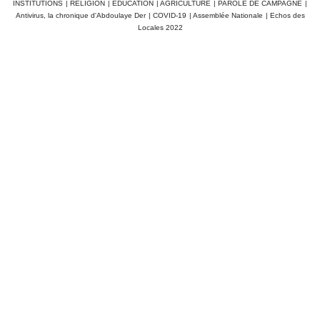
INSTITUTIONS
|
RELIGION
|
EDUCATION
|
AGRICULTURE
|
PAROLE DE CAMPAGNE
|
Antivirus, la chronique d'Abdoulaye Der
|
COVID-19
|
Assemblée Nationale
|
Echos des
Locales 2022