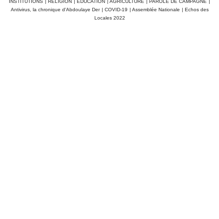
INSTITUTIONS
|
RELIGION
|
EDUCATION
|
AGRICULTURE
|
PAROLE DE CAMPAGNE
|
Antivirus, la chronique d'Abdoulaye Der
|
COVID-19
|
Assemblée Nationale
|
Echos des
Locales 2022