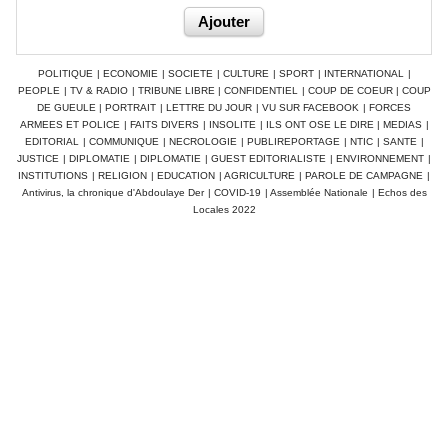
POLITIQUE
|
ECONOMIE
|
SOCIETE
|
CULTURE
|
SPORT
|
INTERNATIONAL
|
PEOPLE
|
TV & RADIO
|
TRIBUNE LIBRE
|
CONFIDENTIEL
|
COUP DE COEUR
|
COUP
DE GUEULE
|
PORTRAIT
|
LETTRE DU JOUR
|
VU SUR FACEBOOK
|
FORCES
ARMEES ET POLICE
|
FAITS DIVERS
|
INSOLITE
|
ILS ONT OSE LE DIRE
|
MEDIAS
|
EDITORIAL
|
COMMUNIQUE
|
NECROLOGIE
|
PUBLIREPORTAGE
|
NTIC
|
SANTE
|
JUSTICE
|
DIPLOMATIE
|
DIPLOMATIE
|
GUEST EDITORIALISTE
|
ENVIRONNEMENT
|
INSTITUTIONS
|
RELIGION
|
EDUCATION
|
AGRICULTURE
|
PAROLE DE CAMPAGNE
|
Antivirus, la chronique d'Abdoulaye Der
|
COVID-19
|
Assemblée Nationale
|
Echos des
Locales 2022