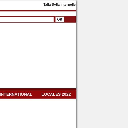
​Talla Sylla interpelle Diomaye Faye : « Il faut dissou
INTERNATIONAL
LOCALES 2022