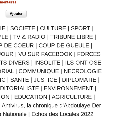
mmentaires
IE
|
SOCIETE
|
CULTURE
|
SPORT
|
PLE
|
TV & RADIO
|
TRIBUNE LIBRE
|
P DE COEUR
|
COUP DE GUEULE
|
JOUR
|
VU SUR FACEBOOK
|
FORCES
ITS DIVERS
|
INSOLITE
|
ILS ONT OSE
ORIAL
|
COMMUNIQUE
|
NECROLOGIE
IC
|
SANTE
|
JUSTICE
|
DIPLOMATIE
|
DITORIALISTE
|
ENVIRONNEMENT
|
ION
|
EDUCATION
|
AGRICULTURE
|
|
Antivirus, la chronique d'Abdoulaye Der
 Nationale
|
Echos des Locales 2022