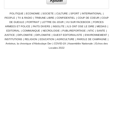
POLITIQUE
|
ECONOMIE
|
SOCIETE
|
CULTURE
|
SPORT
|
INTERNATIONAL
|
PEOPLE
|
TV & RADIO
|
TRIBUNE LIBRE
|
CONFIDENTIEL
|
COUP DE COEUR
|
COUP
DE GUEULE
|
PORTRAIT
|
LETTRE DU JOUR
|
VU SUR FACEBOOK
|
FORCES
ARMEES ET POLICE
|
FAITS DIVERS
|
INSOLITE
|
ILS ONT OSE LE DIRE
|
MEDIAS
|
EDITORIAL
|
COMMUNIQUE
|
NECROLOGIE
|
PUBLIREPORTAGE
|
NTIC
|
SANTE
|
JUSTICE
|
DIPLOMATIE
|
DIPLOMATIE
|
GUEST EDITORIALISTE
|
ENVIRONNEMENT
|
INSTITUTIONS
|
RELIGION
|
EDUCATION
|
AGRICULTURE
|
PAROLE DE CAMPAGNE
|
Antivirus, la chronique d'Abdoulaye Der
|
COVID-19
|
Assemblée Nationale
|
Echos des
Locales 2022