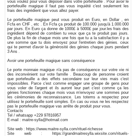
vous voulez pour vous déposer dans votre portefeuille . Pour avoir le
portefeuille magique il faut pas vous inquiété c'est seulement les
frais des ingrédient que vous allez payer.
Le portefeuille magique peut vous produit en Euro, en Dollar , en
Fcfa en CHF , etc . En Fcfa ça produit de 100.000 jusqu'à 1.000.000
par jours. En Euro ça donne de 1000£ à 5000£ par jour.les frais des
ingrédient dépend de combien tu veux que ça te produit pas jours.
De plus la fin de chaque mois une fois que tu a la satisfaction il y a
une somme que tu dois envoyez pour l'entretien des génies. ceux
qui te permet d'avoir la générosité des génies chaque jours pendant
3 Ans .
Avoir une portefeuille magique sans conséquence
Le porte monnaie magique n'a pas de conséquence sur votre vie ni
des inconvénient sur vote famille . Beaucoup de personne croient
que portefeuille a des effets secondaire sur leur vies mais c'est
impossibles. Parce c'est comme engager une groupe de gens pour
vous voler de l'argent et ils auront leur part c'est comme ça les
génies fonctionnes chaque mois vous m'envoyez une sommes pour
les cérémonies de reconnaissance. Les totems a respectez pour
utilisez le portefeuille sont simples. En cas ou vous ne les respectez
pas le portefeuille magique vas arrête de produit pour vous.
Contacts
Tel / whatsapp +229 97816957
E-mail : maitre-sylla@hotmail.com
Site web : https://www.maitre-sylla.com/rituel-richesse
Site web : https://grandmaitresylla.wixsite.com/rituels-