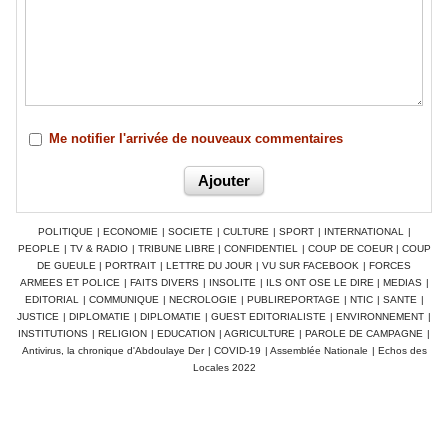
Me notifier l'arrivée de nouveaux commentaires
POLITIQUE
|
ECONOMIE
|
SOCIETE
|
CULTURE
|
SPORT
|
INTERNATIONAL
|
PEOPLE
|
TV & RADIO
|
TRIBUNE LIBRE
|
CONFIDENTIEL
|
COUP DE COEUR
|
COUP
DE GUEULE
|
PORTRAIT
|
LETTRE DU JOUR
|
VU SUR FACEBOOK
|
FORCES
ARMEES ET POLICE
|
FAITS DIVERS
|
INSOLITE
|
ILS ONT OSE LE DIRE
|
MEDIAS
|
EDITORIAL
|
COMMUNIQUE
|
NECROLOGIE
|
PUBLIREPORTAGE
|
NTIC
|
SANTE
|
JUSTICE
|
DIPLOMATIE
|
DIPLOMATIE
|
GUEST EDITORIALISTE
|
ENVIRONNEMENT
|
INSTITUTIONS
|
RELIGION
|
EDUCATION
|
AGRICULTURE
|
PAROLE DE CAMPAGNE
|
Antivirus, la chronique d'Abdoulaye Der
|
COVID-19
|
Assemblée Nationale
|
Echos des
Locales 2022