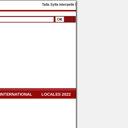
​Talla Sylla interpelle Diomaye Faye : « Il faut dissoud
INTERNATIONAL
LOCALES 2022