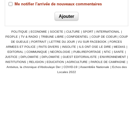
Me notifier l'arrivée de nouveaux commentaires
POLITIQUE
|
ECONOMIE
|
SOCIETE
|
CULTURE
|
SPORT
|
INTERNATIONAL
|
PEOPLE
|
TV & RADIO
|
TRIBUNE LIBRE
|
CONFIDENTIEL
|
COUP DE COEUR
|
COUP
DE GUEULE
|
PORTRAIT
|
LETTRE DU JOUR
|
VU SUR FACEBOOK
|
FORCES
ARMEES ET POLICE
|
FAITS DIVERS
|
INSOLITE
|
ILS ONT OSE LE DIRE
|
MEDIAS
|
EDITORIAL
|
COMMUNIQUE
|
NECROLOGIE
|
PUBLIREPORTAGE
|
NTIC
|
SANTE
|
JUSTICE
|
DIPLOMATIE
|
DIPLOMATIE
|
GUEST EDITORIALISTE
|
ENVIRONNEMENT
|
INSTITUTIONS
|
RELIGION
|
EDUCATION
|
AGRICULTURE
|
PAROLE DE CAMPAGNE
|
Antivirus, la chronique d'Abdoulaye Der
|
COVID-19
|
Assemblée Nationale
|
Echos des
Locales 2022