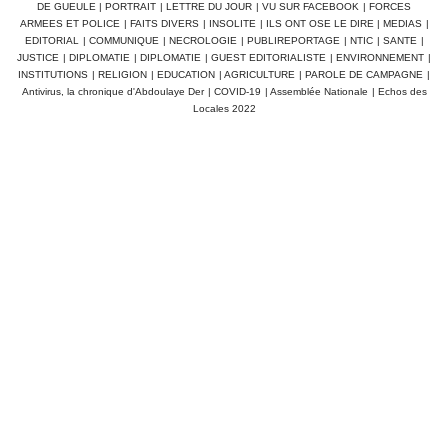
DE GUEULE
|
PORTRAIT
|
LETTRE DU JOUR
|
VU SUR FACEBOOK
|
FORCES
ARMEES ET POLICE
|
FAITS DIVERS
|
INSOLITE
|
ILS ONT OSE LE DIRE
|
MEDIAS
|
EDITORIAL
|
COMMUNIQUE
|
NECROLOGIE
|
PUBLIREPORTAGE
|
NTIC
|
SANTE
|
JUSTICE
|
DIPLOMATIE
|
DIPLOMATIE
|
GUEST EDITORIALISTE
|
ENVIRONNEMENT
|
INSTITUTIONS
|
RELIGION
|
EDUCATION
|
AGRICULTURE
|
PAROLE DE CAMPAGNE
|
Antivirus, la chronique d'Abdoulaye Der
|
COVID-19
|
Assemblée Nationale
|
Echos des
Locales 2022