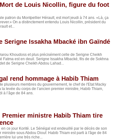
Mort de Louis Nicollin, figure du foot
ule patron du Montpellier Hérault, est mort jeudi à 74 ans. «Là, ça
 crever.» On a distinctement entendu Louis Nicollin, président du
ault et...
e Serigne Issakha Mbacké ibn Gaïndé
Darou Khoudoss et plus précisément​ celle de Serigne Cheikh
 Fatma est en deuil. Serigne Issakha Mbacké, fils de de Sokhna
cadet de Serigne Cheikh Abdou Lahad...
gal rend hommage à Habib Thiam
 plusieurs membres du gouvernement, le chef de l'Etat Macky
 à la levée du corps de l’ancien premier ministre, Habib Thiam,
i à l’âge de 84 ans.
 Premier ministre Habib Thiam tire
rence
e en ce jour Korité. Le Sénégal est endeuillé par le décès de son
 ministre sous Abdou Diouf. Habib Thiam est parti à l'âge de 84
rrière lui une très riche...