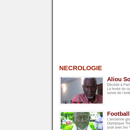
NECROLOGIE
Aliou S
Décédé à Paris
La levée du c
suivie de l’en
Football
L'ancienne glo
Olympique Thiè
joué avec les 