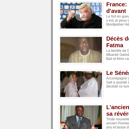
France: 
d'avant
Le fort en gue
y est, je peux
Montpellier Hér
Décès d
Fatma
La famille de 
Mbacké Gaïndé
Bali et frère 
Le Séné
Accompagné de
Sall a assisté
décédé ce lund
L'ancien
sa révé
Triste nouvell
ancien Premier
ans et laisse de