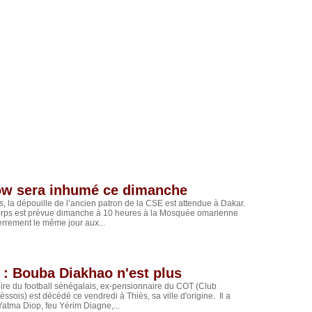
ow sera inhumé ce dimanche
, la dépouille de l’ancien patron de la CSE est attendue à Dakar.
orps est prévue dimanche à 10 heures à la Mosquée omarienne
terrement le même jour aux...
 : Bouba Diakhao n'est plus
ire du football sénégalais, ex-pensionnaire du COT (Club
ssois) est décédé ce vendredi à Thiès, sa ville d'origine. Il a
Yatma Diop, feu Yérim Diagne,...