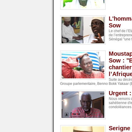
L'hommag
Sow
Le chef de l’
de l’entrepren
Sénégal "une 
Moustap
Sow : "B
chantier
l’Afriqu
Suite au décès
Groupe parlementaire, Benno Bokk Yakaar (B
Urgent 
Nous venons d
sahélienne d'e
condoléances 
Serigne