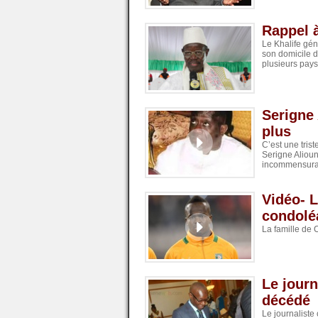
Rappel 
Le Khalife gé
son domicile d
plusieurs pay
Serigne
plus
C’est une trist
Serigne Alio
incommensurab
Vidéo- L
condoléa
La famille de 
Le journ
décédé
Le journaliste