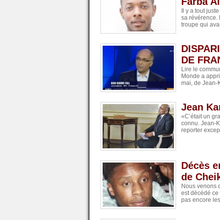
Farba Al
Il y a tout jus
sa révérence. 
troupe qui avai
DISPAR
DE FRAN
Lire le commun
Monde a appris
mai, de Jean-Ka
Jean Kar
«C’était un gra
connu. Jean-Ka
reporter except
Décès en
de Chei
Nous venons d'
est décédé ce 
pas encore les