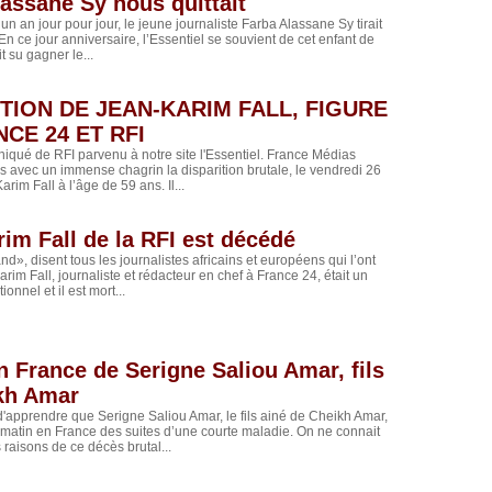
assane Sy nous quittait
te un an jour pour jour, le jeune journaliste Farba Alassane Sy tirait
En ce jour anniversaire, l’Essentiel se souvient de cet enfant de
t su gagner le...
ITION DE JEAN-KARIM FALL, FIGURE
CE 24 ET RFI
iqué de RFI parvenu à notre site l'Essentiel. France Médias
 avec un immense chagrin la disparition brutale, le vendredi 26
rim Fall à l’âge de 59 ans. Il...
im Fall de la RFI est décédé
nd», disent tous les journalistes africains et européens qui l’ont
rim Fall, journaliste et rédacteur en chef à France 24, était un
ionnel et il est mort...
 France de Serigne Saliou Amar, fils
kh Amar
apprendre que Serigne Saliou Amar, le fils ainé de Cheikh Amar,
matin en France des suites d’une courte maladie. On ne connait
 raisons de ce décès brutal...