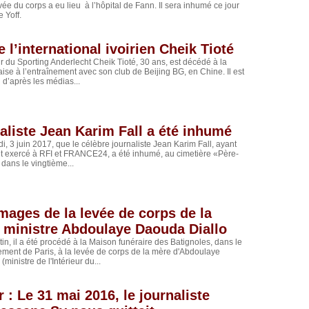
vée du corps a eu lieu à l’hôpital de Fann. Il sera inhumé ce jour
de Yoff.
 l’international ivoirien Cheik Tioté
r du Sporting Anderlecht Cheik Tioté, 30 ans, est décédé à la
aise à l’entraînement avec son club de Beijing BG, en Chine. Il est
l d’après les médias...
aliste Jean Karim Fall a été inhumé
i, 3 juin 2017, que le célèbre journaliste Jean Karim Fall, ayant
t exercé à RFI et FRANCE24, a été inhumé, au cimetière «Père-
 dans le vingtième...
Images de la levée de corps de la
 ministre Abdoulaye Daouda Diallo
n, il a été procédé à la Maison funéraire des Batignoles, dans le
ment de Paris, à la levée de corps de la mère d'Abdoulaye
ministre de l'Intérieur du...
 : Le 31 mai 2016, le journaliste