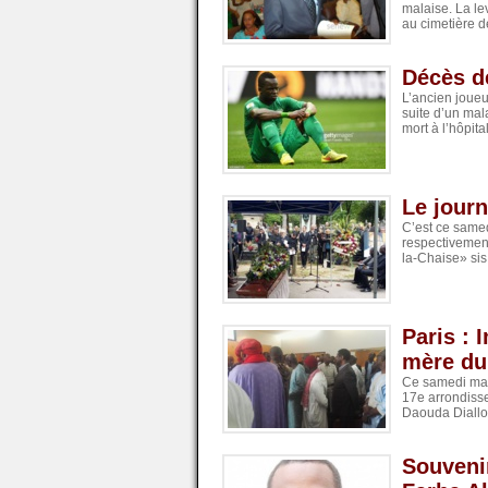
malaise. La le
au cimetière 
Décès de
L’ancien joueu
suite d’un mal
mort à l’hôpita
Le journ
C’est ce samed
respectivemen
la-Chaise» sis
Paris : 
mère du
Ce samedi mati
17e arrondisse
Daouda Diallo (
Souvenir