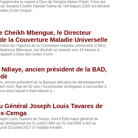
’apprendre le rappel à Dieu de Serigne Abdou Fatah. Celui qui
fe de Serigne Cheikh Gaindé Fatma de Taïf depuis 2005 est décédé
suites d’une longue...
e Cheikh Mbengue, le Directeur
de la Couverture Maladie Universelle
énéral de l’Agence de la Couverture maladie universelle (CMU),
Ababacar Mbengue, est décédé ce samedi vers 14 heures à
 rappelé à Dieu des suites d’une...
 Ndiaye, ancien président de la BAD,
édé
e, ancien président de la Banque africaine de développement
laré mort. Âgé de 82 ans, l‘économiste sénégalais a succombé à
ux pour lequel il était interné à...
u Général Joseph Louis Tavares de
ex-Cemga
seph Louis Tavares de Souza, chef d’Etat-major général de
) sénégalaise du 01 juillet 1984 au 31 mai1988 a tiré sa
ndi 03 juillet 2017 à l’hôpital Aristide...