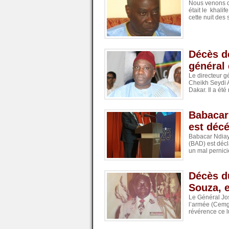
Nous venons d
était le khali
cette nuit des 
Décès d
général 
Le directeur g
Cheikh Seydi 
Dakar. Il a été
Babacar
est déc
Babacar Ndiay
(BAD) est déc
un mal pernicie
Décès d
Souza, 
Le Général Jo
l’armée (Cemga
révérence ce lu