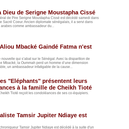
à Dieu de Serigne Moustapha Cissé
néral de Pire Serigne Moustapha Cissé est décédé samedi dans
e Sacré Coeur. Ancien diplomate sénégalais, il a servi dans
s arabes comme ambassadeur du...
 Aliou Mbacké Gaindé Fatma n'est
e nouvelle qui s’abat sur le Sénégal. Avec la disparition de
une Mbacké, la Oummah perd un homme d’une dimension
le, un ambassadeur infatigable de la cause...
es "Eléphants" présentent leurs
nces à la famille de Cheikh Tioté
Cheikh Tioté reçoit les condoléances de ses co-équipiers.
aliste Tamsir Jupiter Ndiaye est
 chroniqueur Tamsir Jupiter Ndiaye est décédé à la suite d'un