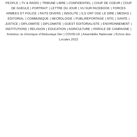
PEOPLE
|
TV & RADIO
|
TRIBUNE LIBRE
|
CONFIDENTIEL
|
COUP DE COEUR
|
COUP
DE GUEULE
|
PORTRAIT
|
LETTRE DU JOUR
|
VU SUR FACEBOOK
|
FORCES
ARMEES ET POLICE
|
FAITS DIVERS
|
INSOLITE
|
ILS ONT OSE LE DIRE
|
MEDIAS
|
EDITORIAL
|
COMMUNIQUE
|
NECROLOGIE
|
PUBLIREPORTAGE
|
NTIC
|
SANTE
|
JUSTICE
|
DIPLOMATIE
|
DIPLOMATIE
|
GUEST EDITORIALISTE
|
ENVIRONNEMENT
|
INSTITUTIONS
|
RELIGION
|
EDUCATION
|
AGRICULTURE
|
PAROLE DE CAMPAGNE
|
Antivirus, la chronique d'Abdoulaye Der
|
COVID-19
|
Assemblée Nationale
|
Echos des
Locales 2022