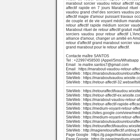
marabout sorcier vaudou retour affectif ra
affectif rapide en 7 jours Marabout rituel
vaudou grand chef des sorciers vaudou pour r
affectif magie d'amour puissant travaux oc
de couple et de vie voyant médium marab
retour affectif rapide médium sorcier vaudo
Marabout rituel de retour affectif gratuit 
sorciers vaudou pour retour affectif L'Am
alliance d'amour, changer un amitié en Amour 
retour d'affectif grand marabout sorcier va
grand marabout pour le retour affectif.
Contacte maître SANTOS
Tel : +22997458500 (Appel/Sms/Whatsapp
Email : le.maitre.santos7@gmail.com
Email : https://marabout-vaudou-retour-affect
SiteWeb : https://maraboutvaudouretouraffe
SiteWeb : https://maraboutvaudou.wixsite.
SiteWeb : https://retour-affectif-32.webselfsi
-----------------------------------------------------------
SiteWeb : https://retouraffectifvaudou.wixsite
SiteWeb : https://retour-affectif-ex.wixsite
SiteWeb : https://marabout-vaudou-retour-aff
SiteWeb : https://retour-affectif-rapide-effic
SiteWeb : https://medium-voyant-retour-affec
SiteWeb : https://sites.google.com/view/medi
SiteWeb : https://medium-voyant-retour-affec
SiteWeb : https://maraboutvaudouretouraffe
SiteWeb : https://retouraffectifvaudou.wixsi
SiteWeb : http://magieretouraffectif.unblog.fr
Page Google : https://g.page/marabout-vaudo
Page Google : https://g.page/medium-voyant-