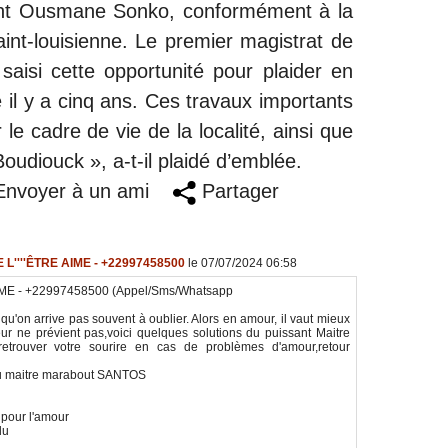
ment Ousmane Sonko, conformément à la
aint-louisienne. Le premier magistrat de
t saisi cette opportunité pour plaider en
 il y a cinq ans. Ces travaux importants
 le cadre de vie de la localité, ainsi que
Boudiouck », a-t-il plaidé d’emblée.
nvoyer à un ami
Partager
L''''ÊTRE AIME - +22997458500
le 07/07/2024 06:58
E - +22997458500 (Appel/Sms/Whatsapp
 qu'on arrive pas souvent à oublier. Alors en amour, il vaut mieux
r ne prévient pas,voici quelques solutions du puissant Maitre
rouver votre sourire en cas de problèmes d'amour,retour
n du maitre marabout SANTOS
 pour l'amour
du