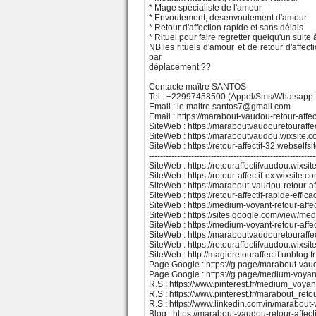
* Mage spécialiste de l'amour
* Envoutement, desenvoutement d'amour
* Retour d'affection rapide et sans délais
* Rituel pour faire regretter quelqu'un suite
NB:les rituels d'amour et de retour d'affe
par
déplacement ??
Contacte maître SANTOS
Tel : +22997458500 (Appel/Sms/Whatsapp
Email : le.maitre.santos7@gmail.com
Email : https://marabout-vaudou-retour-affect
SiteWeb : https://maraboutvaudouretouraffe
SiteWeb : https://maraboutvaudou.wixsite.
SiteWeb : https://retour-affectif-32.webselfsi
-----------------------------------------------------------
SiteWeb : https://retouraffectifvaudou.wixsite
SiteWeb : https://retour-affectif-ex.wixsite
SiteWeb : https://marabout-vaudou-retour-aff
SiteWeb : https://retour-affectif-rapide-effic
SiteWeb : https://medium-voyant-retour-affec
SiteWeb : https://sites.google.com/view/medi
SiteWeb : https://medium-voyant-retour-affec
SiteWeb : https://maraboutvaudouretouraffe
SiteWeb : https://retouraffectifvaudou.wixsi
SiteWeb : http://magieretouraffectif.unblog.fr
Page Google : https://g.page/marabout-vaudo
Page Google : https://g.page/medium-voyant-
R.S : https://www.pinterest.fr/medium_voyant
R.S : https://www.pinterest.fr/marabout_retou
R.S : https://www.linkedin.com/in/marabout-
Blog : https://marabout-vaudou-retour-affect