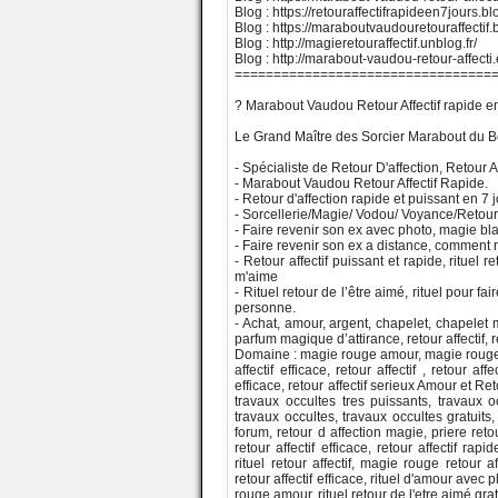
Blog : https://retouraffectifrapideen7jours.b
Blog : https://maraboutvaudouretouraffectif
Blog : http://magieretouraffectif.unblog.fr/
Blog : http://marabout-vaudou-retour-affecti
=================================
? Marabout Vaudou Retour Affectif rapide e
Le Grand Maître des Sorcier Marabout du B
- Spécialiste de Retour D'affection, Retour A
- Marabout Vaudou Retour Affectif Rapide.
- Retour d'affection rapide et puissant en 7 j
- Sorcellerie/Magie/ Vodou/ Voyance/Retour
- Faire revenir son ex avec photo, magie bla
- Faire revenir son ex a distance, comment
- Retour affectif puissant et rapide, rituel ret
m'aime
- Rituel retour de l’être aimé, rituel pour f
personne.
- Achat, amour, argent, chapelet, chapel
parfum magique d’attirance, retour affectif, r
Domaine : magie rouge amour, magie rouge retou
affectif efficace, retour affectif , retour aff
efficace, retour affectif serieux Amour et Reto
travaux occultes tres puissants, travaux o
travaux occultes, travaux occultes gratuits, 
forum, retour d affection magie, priere retour
retour affectif efficace, retour affectif rapide
rituel retour affectif, magie rouge retour affe
retour affectif efficace, rituel d'amour avec
rouge amour, rituel retour de l'etre aimé grat