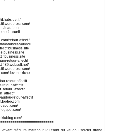
if.hubside.fr/
ctif.wordpress.com/
com/marabout
te.net/accueil
------
.com/retour-affectif
.com/marabout-vaudou
ectif.business.site
ace.business.site
tif.business.site
um-retour-affectif
tif-89.webself.net/
ctif.wordpress.com/
te.com/devenir-riche
u-retour-affectif
retour-affectif
_retour_affectif
r_affectif
vaudou-retour-affectif
if.footeo.com
logspot.com/
.blogspot.com/
.eklablog.com/
===========================
cace Voyant médium marabout Puissant du vaudou sorcier grand