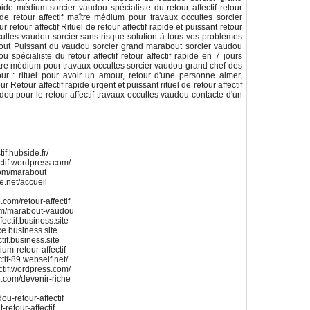
pide médium sorcier vaudou spécialiste du retour affectif retour
 de retour affectif maître médium pour travaux occultes sorcier
etour affectif Rituel de retour affectif rapide et puissant retour
cultes vaudou sorcier sans risque solution à tous vos problèmes
out Puissant du vaudou sorcier grand marabout sorcier vaudou
u spécialiste du retour affectif retour affectif rapide en 7 jours
maître médium pour travaux occultes sorcier vaudou grand chef des
our : rituel pour avoir un amour, retour d'une personne aimer,
Retour affectif rapide urgent et puissant rituel de retour affectif
udou pour le retour affectif travaux occultes vaudou contacte d'un
if.hubside.fr/
ctif.wordpress.com/
com/marabout
te.net/accueil
------
.com/retour-affectif
.com/marabout-vaudou
ectif.business.site
ace.business.site
tif.business.site
um-retour-affectif
tif-89.webself.net/
ctif.wordpress.com/
te.com/devenir-riche
u-retour-affectif
retour-affectif