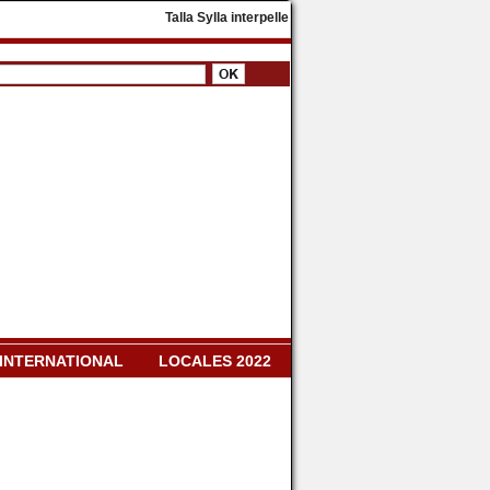
​Talla Sylla interpelle Diomaye Faye : « Il faut dissoudr
INTERNATIONAL
LOCALES 2022