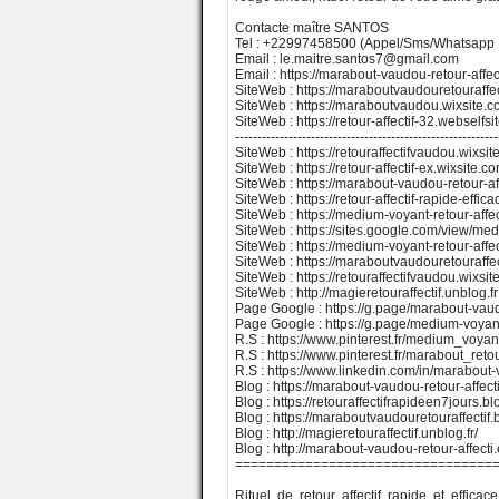
Contacte maître SANTOS
Tel : +22997458500 (Appel/Sms/Whatsapp
Email : le.maitre.santos7@gmail.com
Email : https://marabout-vaudou-retour-affect
SiteWeb : https://maraboutvaudouretouraffe
SiteWeb : https://maraboutvaudou.wixsite.
SiteWeb : https://retour-affectif-32.webselfsi
-----------------------------------------------------------
SiteWeb : https://retouraffectifvaudou.wixsite
SiteWeb : https://retour-affectif-ex.wixsite
SiteWeb : https://marabout-vaudou-retour-aff
SiteWeb : https://retour-affectif-rapide-effic
SiteWeb : https://medium-voyant-retour-affec
SiteWeb : https://sites.google.com/view/medi
SiteWeb : https://medium-voyant-retour-affec
SiteWeb : https://maraboutvaudouretouraffe
SiteWeb : https://retouraffectifvaudou.wixsi
SiteWeb : http://magieretouraffectif.unblog.fr
Page Google : https://g.page/marabout-vaudo
Page Google : https://g.page/medium-voyant-
R.S : https://www.pinterest.fr/medium_voyant
R.S : https://www.pinterest.fr/marabout_retou
R.S : https://www.linkedin.com/in/marabout-
Blog : https://marabout-vaudou-retour-affect
Blog : https://retouraffectifrapideen7jours.b
Blog : https://maraboutvaudouretouraffectif
Blog : http://magieretouraffectif.unblog.fr/
Blog : http://marabout-vaudou-retour-affecti
=================================
Rituel de retour affectif rapide et effi