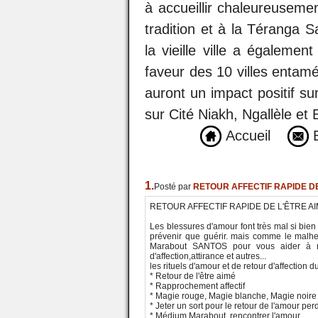
à accueillir chaleureuse
tradition et à la Téranga S
la vieille ville a égalemen
faveur des 10 villes entamé
auront un impact positif sur
sur Cité Niakh, Ngallèle et 
Accueil
E
1.
Posté par
RETOUR AFFECTIF RAPIDE DE 
RETOUR AFFECTIF RAPIDE DE L'ÊTRE AIM
Les blessures d'amour font très mal si bien
prévenir que guérir. mais comme le malheu
Marabout SANTOS pour vous aider à ret
d'affection,attirance et autres...
les rituels d'amour et de retour d'affectio
* Retour de l'être aimé
* Rapprochement affectif
* Magie rouge, Magie blanche, Magie noire
* Jeter un sort pour le retour de l'amour per
* Médium Marabout, rencontrer l'amour