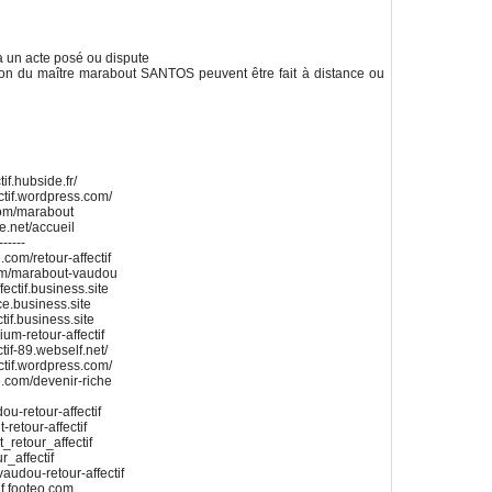
 à un acte posé ou dispute
ction du maître marabout SANTOS peuvent être fait à distance ou
if.hubside.fr/
ctif.wordpress.com/
com/marabout
te.net/accueil
------
.com/retour-affectif
.com/marabout-vaudou
ectif.business.site
ace.business.site
tif.business.site
um-retour-affectif
tif-89.webself.net/
ctif.wordpress.com/
te.com/devenir-riche
u-retour-affectif
retour-affectif
_retour_affectif
r_affectif
vaudou-retour-affectif
if.footeo.com