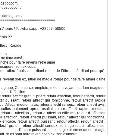
logspot.com/
.blogspot.com/
.eklablog.com/
===========================
n 7 jours / Tel/whatsapp : +22997458500
énin ??
ffectif Rapide
ours.
 de lêtre aimé
nche pour faire revenir l'être aimé
 récupérer son ex copain
our affectif puissant , rituel retour de l’être aimé, rituel pour qu'il
aire revenir son ex, rituel de magie rouge pour se faire aimer d'une
et magique, Commerce, emploie, médium voyant, parfum magique,
etour d'affection.
r affectif gratuit, priere retour affection, retour affectif, retour
ectif puissant, retour affectif qui fonctionne, retour affectif rapide
ur Affectif medium avis, retour affectif serieux, retour affectif avis,
ccultes paiement apres resultat, retour affectif rapide, medium
retour d affection , retour d affection efficace, retour d affection
 affection, retour affectif puissant, retour affectif qui fonctionne,
 efficace, retour affectif puissant, retour affectif, retour affectif ,
ctif gratuit, retour affectif serieux, sortilege retour affectifrituel
 photo, rituel d'amour puissant , rituel magie blanche amour, magie
uit, rituel pour faire revenir son ex, sort d'amour