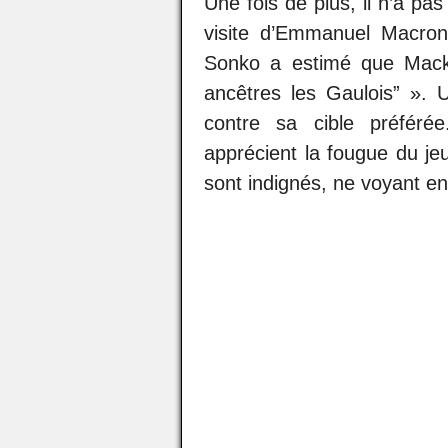
Une fois de plus, il n’a pas
visite d’Emmanuel Macron
Sonko a estimé que Macky
ancêtres les Gaulois” ».
contre sa cible préfér
apprécient la fougue du je
sont indignés, ne voyant en 