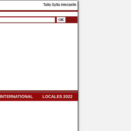
​Talla Sylla interpelle Diomaye Faye : « Il faut dissoud
INTERNATIONAL
LOCALES 2022