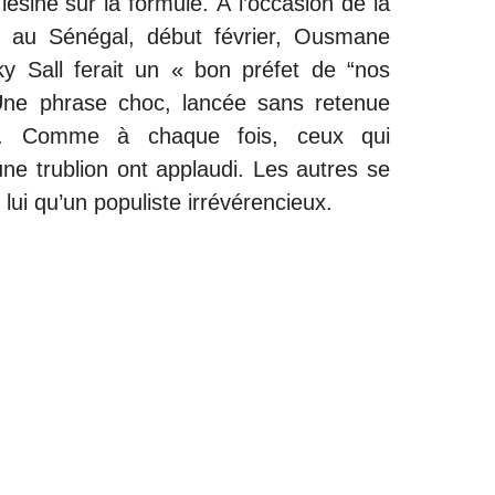
 lésiné sur la formule. À l’occasion de la
 au Sénégal, début février, Ousmane
 Sall ferait un « bon préfet de “nos
 Une phrase choc, lancée sans retenue
ée. Comme à chaque fois, ceux qui
une trublion ont applaudi. Les autres se
lui qu’un populiste irrévérencieux.