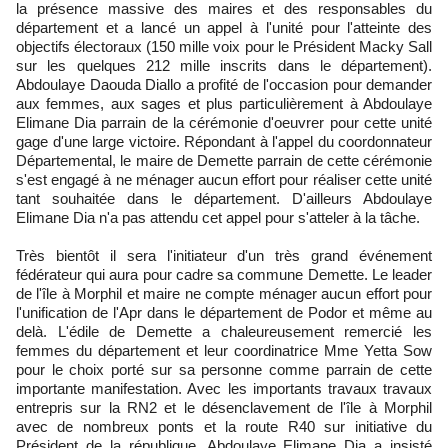
la présence massive des maires et des responsables du
département et a lancé un appel à l'unité pour l'atteinte des
objectifs électoraux (150 mille voix pour le Président Macky Sall
sur les quelques 212 mille inscrits dans le département).
Abdoulaye Daouda Diallo a profité de l'occasion pour demander
aux femmes, aux sages et plus particulièrement à Abdoulaye
Elimane Dia parrain de la cérémonie d'oeuvrer pour cette unité
gage d'une large victoire. Répondant à l'appel du coordonnateur
Départemental, le maire de Demette parrain de cette cérémonie
s'est engagé à ne ménager aucun effort pour réaliser cette unité
tant souhaitée dans le département. D'ailleurs Abdoulaye
Elimane Dia n'a pas attendu cet appel pour s'atteler à la tâche.
Très bientôt il sera l'initiateur d'un très grand événement
fédérateur qui aura pour cadre sa commune Demette. Le leader
de l'île à Morphil et maire ne compte ménager aucun effort pour
l'unification de l'Apr dans le département de Podor et même au
delà. L'édile de Demette a chaleureusement remercié les
femmes du département et leur coordinatrice Mme Yetta Sow
pour le choix porté sur sa personne comme parrain de cette
importante manifestation. Avec les importants travaux travaux
entrepris sur la RN2 et le désenclavement de l'île à Morphil
avec de nombreux ponts et la route R40 sur initiative du
Président de la république, Abdoulaye Elimane Dia a insisté