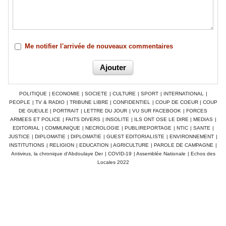
Me notifier l'arrivée de nouveaux commentaires
POLITIQUE
|
ECONOMIE
|
SOCIETE
|
CULTURE
|
SPORT
|
INTERNATIONAL
|
PEOPLE
|
TV & RADIO
|
TRIBUNE LIBRE
|
CONFIDENTIEL
|
COUP DE COEUR
|
COUP
DE GUEULE
|
PORTRAIT
|
LETTRE DU JOUR
|
VU SUR FACEBOOK
|
FORCES
ARMEES ET POLICE
|
FAITS DIVERS
|
INSOLITE
|
ILS ONT OSE LE DIRE
|
MEDIAS
|
EDITORIAL
|
COMMUNIQUE
|
NECROLOGIE
|
PUBLIREPORTAGE
|
NTIC
|
SANTE
|
JUSTICE
|
DIPLOMATIE
|
DIPLOMATIE
|
GUEST EDITORIALISTE
|
ENVIRONNEMENT
|
INSTITUTIONS
|
RELIGION
|
EDUCATION
|
AGRICULTURE
|
PAROLE DE CAMPAGNE
|
Antivirus, la chronique d'Abdoulaye Der
|
COVID-19
|
Assemblée Nationale
|
Echos des
Locales 2022