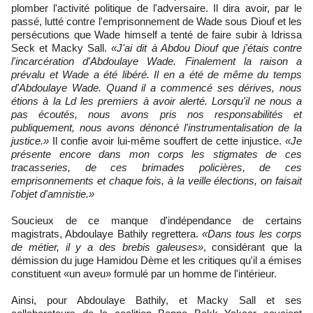
plomber l'activité politique de l'adversaire. Il dira avoir, par le
passé, lutté contre l'emprisonnement de Wade sous Diouf et les
persécutions que Wade himself a tenté de faire subir à Idrissa
Seck et Macky Sall.
«J'ai dit à Abdou Diouf que j'étais contre
l'incarcération d'Abdoulaye Wade. Finalement la raison a
prévalu et Wade a été libéré. Il en a été de même du temps
d'Abdoulaye Wade. Quand il a commencé ses dérives, nous
étions à la Ld les premiers à avoir alerté. Lorsqu'il ne nous a
pas écoutés, nous avons pris nos responsabilités et
publiquement, nous avons dénoncé l'instrumentalisation de la
justice.»
Il confie avoir lui-même souffert de cette injustice.
«Je
présente encore dans mon corps les stigmates de ces
tracasseries, de ces brimades policières, de ces
emprisonnements et chaque fois, à la veille élections, on faisait
l'objet d'amnistie.»
Soucieux de ce manque d'indépendance de certains
magistrats, Abdoulaye Bathily regrettera.
«Dans tous les corps
de métier, il y a des brebis galeuses»
, considérant que la
démission du juge Hamidou Dème et les critiques qu'il a émises
constituent «un aveu» formulé par un homme de l'intérieur.
Ainsi, pour Abdoulaye Bathily, et Macky Sall et ses