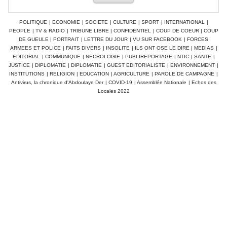
POLITIQUE
|
ECONOMIE
|
SOCIETE
|
CULTURE
|
SPORT
|
INTERNATIONAL
|
PEOPLE
|
TV & RADIO
|
TRIBUNE LIBRE
|
CONFIDENTIEL
|
COUP DE COEUR
|
COUP
DE GUEULE
|
PORTRAIT
|
LETTRE DU JOUR
|
VU SUR FACEBOOK
|
FORCES
ARMEES ET POLICE
|
FAITS DIVERS
|
INSOLITE
|
ILS ONT OSE LE DIRE
|
MEDIAS
|
EDITORIAL
|
COMMUNIQUE
|
NECROLOGIE
|
PUBLIREPORTAGE
|
NTIC
|
SANTE
|
JUSTICE
|
DIPLOMATIE
|
DIPLOMATIE
|
GUEST EDITORIALISTE
|
ENVIRONNEMENT
|
INSTITUTIONS
|
RELIGION
|
EDUCATION
|
AGRICULTURE
|
PAROLE DE CAMPAGNE
|
Antivirus, la chronique d'Abdoulaye Der
|
COVID-19
|
Assemblée Nationale
|
Echos des
Locales 2022