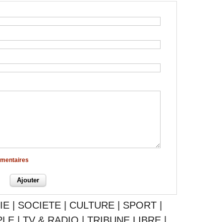
mmentaires
IE
|
SOCIETE
|
CULTURE
|
SPORT
|
PLE
|
TV & RADIO
|
TRIBUNE LIBRE
|