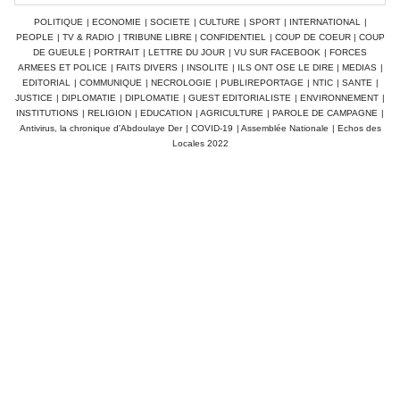
POLITIQUE
|
ECONOMIE
|
SOCIETE
|
CULTURE
|
SPORT
|
INTERNATIONAL
|
PEOPLE
|
TV & RADIO
|
TRIBUNE LIBRE
|
CONFIDENTIEL
|
COUP DE COEUR
|
COUP
DE GUEULE
|
PORTRAIT
|
LETTRE DU JOUR
|
VU SUR FACEBOOK
|
FORCES
ARMEES ET POLICE
|
FAITS DIVERS
|
INSOLITE
|
ILS ONT OSE LE DIRE
|
MEDIAS
|
EDITORIAL
|
COMMUNIQUE
|
NECROLOGIE
|
PUBLIREPORTAGE
|
NTIC
|
SANTE
|
JUSTICE
|
DIPLOMATIE
|
DIPLOMATIE
|
GUEST EDITORIALISTE
|
ENVIRONNEMENT
|
INSTITUTIONS
|
RELIGION
|
EDUCATION
|
AGRICULTURE
|
PAROLE DE CAMPAGNE
|
Antivirus, la chronique d'Abdoulaye Der
|
COVID-19
|
Assemblée Nationale
|
Echos des
Locales 2022