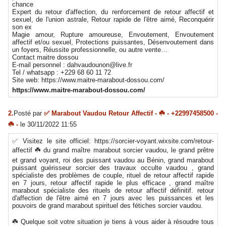
chance
Expert du retour d'affection, du renforcement de retour affectif et
sexuel, de l'union astrale, Retour rapide de l'être aimé, Reconquérir
son ex
Magie amour, Rupture amoureuse, Envoutement, Envoutement
affectif et/ou sexuel, Protections puissantes, Désenvoutement dans
un foyers, Réussite professionnelle, ou autre vente…
Contact maitre dossou
E-mail personnel : dahvaudounon@live.fr
Tel / whatsapp : +229 68 60 11 72
Site web: https://www.maitre-marabout-dossou.com/
https://www.maitre-marabout-dossou.com/
2.
Posté par
✅ Marabout Vaudou Retour Affectif - ☘️ - +22997458500 -
☘️ -
le 30/11/2022 11:55
✅ Visitez le site officiel: https://sorcier-voyant.wixsite.com/retour-
affectif ☘️ du grand maître marabout sorcier vaudou, le grand prêtre
et grand voyant, roi des puissant vaudou au Bénin, grand marabout
puissant guérisseur sorcier des travaux occulte vaudou , grand
spécialiste des problèmes de couple, rituel de retour affectif rapide
en 7 jours, retour affectif rapide le plus efficace , grand maître
marabout spécialiste des rituels de retour affectif définitif. retour
d'affection de l'être aimé en 7 jours avec les puissances et les
pouvoirs de grand marabout spirituel des fétiches sorcier vaudou.
☘️ Quelque soit votre situation je tiens à vous aider à résoudre tous