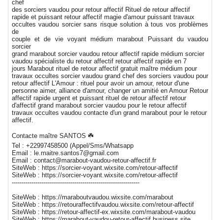
chef
des sorciers vaudou pour retour affectif Rituel de retour affectif
rapide et puissant retour affectif magie d'amour puissant travaux
occultes vaudou sorcier sans risque solution à tous vos problèmes
de
couple et de vie voyant médium marabout Puissant du vaudou
sorcier
grand marabout sorcier vaudou retour affectif rapide médium sorcier
vaudou spécialiste du retour affectif retour affectif rapide en 7
jours Marabout rituel de retour affectif gratuit maître médium pour
travaux occultes sorcier vaudou grand chef des sorciers vaudou pour
retour affectif L'Amour : rituel pour avoir un amour, retour d'une
personne aimer, alliance d'amour, changer un amitié en Amour Retour
affectif rapide urgent et puissant rituel de retour affectif retour
d'affectif grand marabout sorcier vaudou pour le retour affectif
travaux occultes vaudou contacte d'un grand marabout pour le retour
affectif.
Contacte maître SANTOS ☘️
Tel : +22997458500 (Appel/Sms/Whatsapp
Email : le.maitre.santos7@gmail.com
Email : contact@marabout-vaudou-retour-affectif.fr
SiteWeb : https://sorcier-voyant.wixsite.com/retour-affectif
SiteWeb : https://sorcier-voyant.wixsite.com/retour-affectif
-----------------------------------------------------------------
SiteWeb : https://maraboutvaudou.wixsite.com/marabout
SiteWeb : https://retouraffectifvaudou.wixsite.com/retour-affectif
SiteWeb : https://retour-affectif-ex.wixsite.com/marabout-vaudou
SiteWeb : https://marabout-vaudou-retour-affectif.business.site