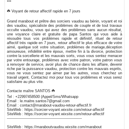
***
☘️ Voyant de retour affectif rapide en 7 jours
Grand marabout et prêtre des sorciers vaudou au bénin, voyant et roi
des vaudou, spécialiste des problèmes de couple et de tout travaux
occulte vaudou, vous qui avez des problèmes sans aucun résultat,
une voyance claire et gratuite de papa Santos qui vous aide à
résoudre tous vos problèmes rapide et définitif, rituel de retour
affectif très rapide en 7 jours, retour affectif le plus efficace de votre
aimé, quelque soit votre situation, problèmes de mariage,déception
amoureuse, infidélité entre époux, mettre fin à la divorce, protection
contre la sorcellerie et les mauvais sorts, vous vous sentez menacer
par votre entourage, problèmes avec votre patron, votre patron vous
a renvoyer de service, avoir plus de chance dans les affaire, devenir
riche par la puissance vaudou, protection contre les mauvais esprits,
vous ne vous sentez par aimer par les autres, vous cherchez un
travail urgent, Contactez moi pour tous vos problèmes et vous serez
satisfaire au plus vite.
Contacte maître SANTOS ☘️
Tel : +22997458500 (Appel/Sms/Whatsapp
Email : le.maitre.santos7@gmail.com
Email : contact@marabout-vaudou-retour-affectif.fr
SiteWeb : https://sorcier-voyant.wixsite.com/retour-affectif
SiteWeb : https://sorcier-voyant.wixsite.com/retour-affectif
-----------------------------------------------------------------
SiteWeb : https://maraboutvaudou.wixsite.com/marabout