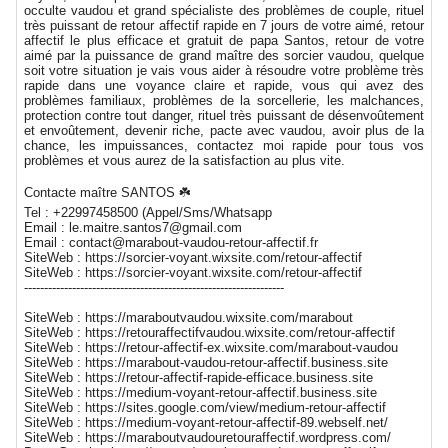
occulte vaudou et grand spécialiste des problèmes de couple, rituel
très puissant de retour affectif rapide en 7 jours de votre aimé, retour
affectif le plus efficace et gratuit de papa Santos, retour de votre
aimé par la puissance de grand maître des sorcier vaudou, quelque
soit votre situation je vais vous aider à résoudre votre problème très
rapide dans une voyance claire et rapide, vous qui avez des
problèmes familiaux, problèmes de la sorcellerie, les malchances,
protection contre tout danger, rituel très puissant de désenvoûtement
et envoûtement, devenir riche, pacte avec vaudou, avoir plus de la
chance, les impuissances, contactez moi rapide pour tous vos
problèmes et vous aurez de la satisfaction au plus vite.
Contacte maître SANTOS ☘️
Tel : +22997458500 (Appel/Sms/Whatsapp
Email : le.maitre.santos7@gmail.com
Email : contact@marabout-vaudou-retour-affectif.fr
SiteWeb : https://sorcier-voyant.wixsite.com/retour-affectif
SiteWeb : https://sorcier-voyant.wixsite.com/retour-affectif
-----------------------------------------------------------------
SiteWeb : https://maraboutvaudou.wixsite.com/marabout
SiteWeb : https://retouraffectifvaudou.wixsite.com/retour-affectif
SiteWeb : https://retour-affectif-ex.wixsite.com/marabout-vaudou
SiteWeb : https://marabout-vaudou-retour-affectif.business.site
SiteWeb : https://retour-affectif-rapide-efficace.business.site
SiteWeb : https://medium-voyant-retour-affectif.business.site
SiteWeb : https://sites.google.com/view/medium-retour-affectif
SiteWeb : https://medium-voyant-retour-affectif-89.webself.net/
SiteWeb : https://maraboutvaudouretouraffectif.wordpress.com/