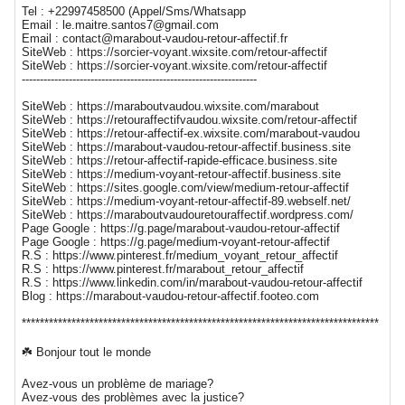
Tel : +22997458500 (Appel/Sms/Whatsapp
Email : le.maitre.santos7@gmail.com
Email : contact@marabout-vaudou-retour-affectif.fr
SiteWeb : https://sorcier-voyant.wixsite.com/retour-affectif
SiteWeb : https://sorcier-voyant.wixsite.com/retour-affectif
-----------------------------------------------------------------
SiteWeb : https://maraboutvaudou.wixsite.com/marabout
SiteWeb : https://retouraffectifvaudou.wixsite.com/retour-affectif
SiteWeb : https://retour-affectif-ex.wixsite.com/marabout-vaudou
SiteWeb : https://marabout-vaudou-retour-affectif.business.site
SiteWeb : https://retour-affectif-rapide-efficace.business.site
SiteWeb : https://medium-voyant-retour-affectif.business.site
SiteWeb : https://sites.google.com/view/medium-retour-affectif
SiteWeb : https://medium-voyant-retour-affectif-89.webself.net/
SiteWeb : https://maraboutvaudouretouraffectif.wordpress.com/
Page Google : https://g.page/marabout-vaudou-retour-affectif
Page Google : https://g.page/medium-voyant-retour-affectif
R.S : https://www.pinterest.fr/medium_voyant_retour_affectif
R.S : https://www.pinterest.fr/marabout_retour_affectif
R.S : https://www.linkedin.com/in/marabout-vaudou-retour-affectif
Blog : https://marabout-vaudou-retour-affectif.footeo.com
*******************************************************************************
☘️ Bonjour tout le monde
Avez-vous un problème de mariage?
Avez-vous des problèmes avec la justice?