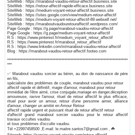
SiteWeb : https://marabout-vaudou-retour-affectif.business.site
SiteWeb : https://retour-affectif-rapide-efficace.business.site
SiteWeb : https://medium-voyant-retour-affectif.business.site
SiteWeb : https://sites.google.com/view/medium-retour-affectif
SiteWeb : https://medium-voyant-retour-affectif-89.webself.net/
SiteWeb : https://maraboutvaudouretouraffectif.wordpress.com/
Page Google : https://g.page/marabout-vaudou-retour-affectif
Page Google : https://g.page/medium-voyant-retour-affectif
R.S : https://www.pinterest.fr/medium_voyant_retour_affectif
R.S : https://www.pinterest.fr/marabout_retour_affectif
R.S : https://www.linkedin.com/in/marabout-vaudou-retour-affectif
Blog : https://marabout-vaudou-retour-affectif.footeo.com
********************************************************************************
***
✅ Marabout vaudou sorcier au bénin, au don de naissance de père
en fils,
spécialiste des problèmes de couple, marabout vaudou pour retour
affectif rapide et définitif, magie d'amour, marabout pour retour
immédiat de l'être aimé, crise conjugale,mariage en danger,déception
amoureuse, ravive l'amour, rituel de retour affectif le plus efficace,
rituel pour avoir un amour, retour d'une personne aimer, alliance
d'amour, changer un amitié en Amour Retour
affectif rapide urgent et puissant rituel de retour affectif retour
d'affectif grand marabout sorcier vaudou pour le retour affectif
travaux occultes vaudou
et tous problèmes d'occulte vaudou.
Tél +22997458500 ,E-mail: le.maitre.santos7@gmail.com , ☘️
Siteweb: https://sorcier-voyant.wixsite.com/retour-affectif