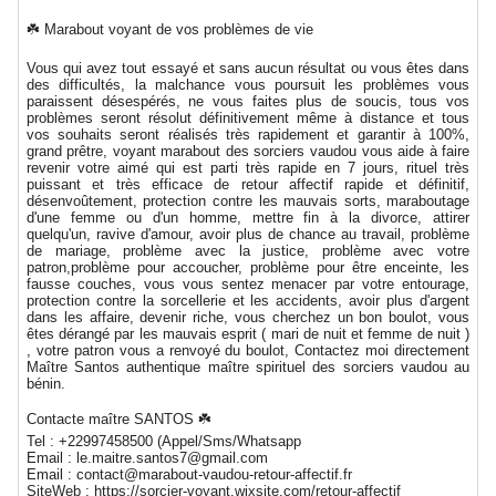
☘️ Marabout voyant de vos problèmes de vie
Vous qui avez tout essayé et sans aucun résultat ou vous êtes dans
des difficultés, la malchance vous poursuit les problèmes vous
paraissent désespérés, ne vous faites plus de soucis, tous vos
problèmes seront résolut définitivement même à distance et tous
vos souhaits seront réalisés très rapidement et garantir à 100%,
grand prêtre, voyant marabout des sorciers vaudou vous aide à faire
revenir votre aimé qui est parti très rapide en 7 jours, rituel très
puissant et très efficace de retour affectif rapide et définitif,
désenvoûtement, protection contre les mauvais sorts, maraboutage
d'une femme ou d'un homme, mettre fin à la divorce, attirer
quelqu'un, ravive d'amour, avoir plus de chance au travail, problème
de mariage, problème avec la justice, problème avec votre
patron,problème pour accoucher, problème pour être enceinte, les
fausse couches, vous vous sentez menacer par votre entourage,
protection contre la sorcellerie et les accidents, avoir plus d'argent
dans les affaire, devenir riche, vous cherchez un bon boulot, vous
êtes dérangé par les mauvais esprit ( mari de nuit et femme de nuit )
, votre patron vous a renvoyé du boulot, Contactez moi directement
Maître Santos authentique maître spirituel des sorciers vaudou au
bénin.
Contacte maître SANTOS ☘️
Tel : +22997458500 (Appel/Sms/Whatsapp
Email : le.maitre.santos7@gmail.com
Email : contact@marabout-vaudou-retour-affectif.fr
SiteWeb : https://sorcier-voyant.wixsite.com/retour-affectif