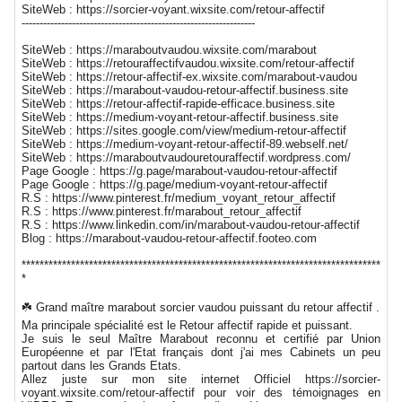
SiteWeb : https://sorcier-voyant.wixsite.com/retour-affectif
-----------------------------------------------------------------
SiteWeb : https://maraboutvaudou.wixsite.com/marabout
SiteWeb : https://retouraffectifvaudou.wixsite.com/retour-affectif
SiteWeb : https://retour-affectif-ex.wixsite.com/marabout-vaudou
SiteWeb : https://marabout-vaudou-retour-affectif.business.site
SiteWeb : https://retour-affectif-rapide-efficace.business.site
SiteWeb : https://medium-voyant-retour-affectif.business.site
SiteWeb : https://sites.google.com/view/medium-retour-affectif
SiteWeb : https://medium-voyant-retour-affectif-89.webself.net/
SiteWeb : https://maraboutvaudouretouraffectif.wordpress.com/
Page Google : https://g.page/marabout-vaudou-retour-affectif
Page Google : https://g.page/medium-voyant-retour-affectif
R.S : https://www.pinterest.fr/medium_voyant_retour_affectif
R.S : https://www.pinterest.fr/marabout_retour_affectif
R.S : https://www.linkedin.com/in/marabout-vaudou-retour-affectif
Blog : https://marabout-vaudou-retour-affectif.footeo.com
********************************************************************************
*
☘️ Grand maître marabout sorcier vaudou puissant du retour affectif .
Ma principale spécialité est le Retour affectif rapide et puissant.
Je suis le seul Maître Marabout reconnu et certifié par Union
Européenne et par l'Etat français dont j'ai mes Cabinets un peu
partout dans les Grands Etats.
Allez juste sur mon site internet Officiel https://sorcier-
voyant.wixsite.com/retour-affectif pour voir des témoignages en