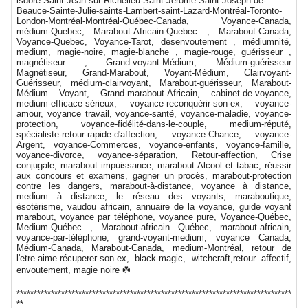
isdore-Saint-Jean-sur-Richelieu-Saint-Jérôme-Saint-Joseph-de-
Beauce-Sainte-Julie-saints-Lambert-saint-Lazard-Montréal-Toronto-
London-Montréal-Montréal-Québec-Canada, Voyance-Canada,
médium-Quebec, Marabout-Africain-Quebec , Marabout-Canada,
Voyance-Quebec, Voyance-Tarot, desenvoutement , médiumnité,
medium, magie-noire, magie-blanche , magie-rouge, guérisseur ,
magnétiseur , Grand-voyant-Médium, Médium-guérisseur
Magnétiseur, Grand-Marabout, Voyant-Médium, Clairvoyant-
Guérisseur, médium-clairvoyant, Marabout-guérisseur, Marabout-
Médium Voyant, Grand-marabout-Africain, cabinet-de-voyance,
medium-efficace-sérieux, voyance-reconquérir-son-ex, voyance-
amour, voyance travail, voyance-santé, voyance-maladie, voyance-
protection, voyance-fidélité-dans-le-couple, medium-réputé,
spécialiste-retour-rapide-d'affection, voyance-Chance, voyance-
Argent, voyance-Commerces, voyance-enfants, voyance-famille,
voyance-divorce, voyance-séparation, Retour-affection, Crise
conjugale, marabout impuissance, marabout Alcool et tabac, réussir
aux concours et examens, gagner un procès, marabout-protection
contre les dangers, marabout-à-distance, voyance à distance,
medium à distance, le réseau des voyants, maraboutique,
ésotérisme, vaudou africain, annuaire de la voyance, guide voyant
marabout, voyance par téléphone, voyance pure, Voyance-Québec,
Medium-Québec , Marabout-africain Québec, marabout-africain,
voyance-par-téléphone, grand-voyant-medium, voyance Canada,
Médium-Canada, Marabout-Canada, medium-Montréal, retour de
l'etre-aime-récuperer-son-ex, black-magic, witchcraft,retour affectif,
envoutement, magie noire ☘️
********************************************************************************
**