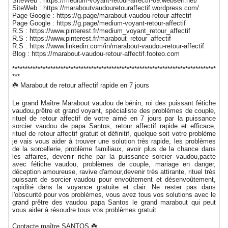
SiteWeb : https://medium-voyant-retour-affectif-89.webself.net/
SiteWeb : https://maraboutvaudouretouraffectif.wordpress.com/
Page Google : https://g.page/marabout-vaudou-retour-affectif
Page Google : https://g.page/medium-voyant-retour-affectif
R.S : https://www.pinterest.fr/medium_voyant_retour_affectif
R.S : https://www.pinterest.fr/marabout_retour_affectif
R.S : https://www.linkedin.com/in/marabout-vaudou-retour-affectif
Blog : https://marabout-vaudou-retour-affectif.footeo.com
********************************************************************************
***
☘️ Marabout de retour affectif rapide en 7 jours
Le grand Maître Marabout vaudou de bénin, roi des puissant fétiche
vaudou,prêtre et grand voyant, spécialiste des problèmes de couple,
rituel de retour affectif de votre aimé en 7 jours par la puissance
sorcier vaudou de papa Santos, retour affectif rapide et efficace,
rituel de retour affectif gratuit et définitif, quelque soit votre problème
je vais vous aider à trouver une solution très rapide, les problèmes
de la sorcellerie, problème familiaux, avoir plus de la chance dans
les affaires, devenir riche par la puissance sorcier vaudou,pacte
avec fétiche vaudou, problèmes de couple, mariage en danger,
déception amoureuse, ravive d'amour,devenir très attirante, rituel très
puissant de sorcier vaudou pour envoûtement et désenvoûtement,
rapidité dans la voyance gratuite et clair. Ne rester pas dans
l'obscurité pour vos problèmes, vous avez tous vos solutions avec le
grand prêtre des vaudou papa Santos le grand marabout qui peut
vous aider à résoudre tous vos problèmes gratuit.
Contacte maître SANTOS ☘️