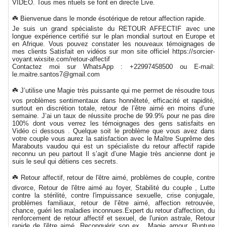
VIDEO. Tous mes rituels se font en directe Live.
☘️ Bienvenue dans le monde ésotérique de retour affection rapide.
Je suis un grand spécialiste du RETOUR AFFECTIF avec une
longue expérience certifié sur le plan mondial surtout en Europe et
en Afrique. Vous pouvez constater les nouveaux témoignages de
mes clients Satisfait en vidéos sur mon site officiel https://sorcier-
voyant.wixsite.com/retour-affectif
Contactez moi sur WhatsApp : +22997458500 ou E-mail:
le.maitre.santos7@gmail.com
☘️ J’utilise une Magie très puissante qui me permet de résoudre tous
vos problèmes sentimentaux dans honnêteté, efficacité et rapidité,
surtout en discrétion totale, retour de l’être aimé en moins d’une
semaine. J’ai un taux de réussite proche de 99.9% pour ne pas dire
100% dont vous verrez les témoignages des gens satisfaits en
Vidéo ci dessous . Quelque soit le problème que vous avez dans
votre couple vous aurez la satisfaction avec le Maître Suprême des
Marabouts vaudou qui est un spécialiste du retour affectif rapide
reconnu un peu partout Il s’agit d’une Magie très ancienne dont je
suis le seul qui détiens ces secrets.
☘️ Retour affectif, retour de l'être aimé, problèmes de couple, contre
divorce, Retour de l'être aimé au foyer, Stabilité du couple , Lutte
contre la stérilité, contre l'impuissance sexuelle, crise conjugale,
problèmes familiaux, retour de l’être aimé, affection retrouvée,
chance, guéri les maladies inconnues.Expert du retour d'affection, du
renforcement de retour affectif et sexuel, de l'union astrale, Retour
rapide de l'être aimé, Reconquérir son ex , Magie amour, Rupture