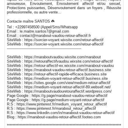
amoureuse, Envoutement, Envoutement affectif et/ou sexuel,
Protections puissantes, Désenvoutement dans un foyers , Réussite
professionnelle, ou autre vente...
Contacte maître SANTOS ☘️
Tel : +22997458500 (Appel/Sms/Whatsapp
Email : le.maitre.santos7@gmail.com
Email : contact@marabout-vaudou-retour-affectif.fr
SiteWeb : https://sorcier-voyant.wixsite.com/retour-affectif
SiteWeb : https://sorcier-voyant.wixsite.com/retour-affectif
-----------------------------------------------------------------
SiteWeb : https://maraboutvaudou.wixsite.com/marabout
SiteWeb : https://retouraffectifvaudou.wixsite.com/retour-affectif
SiteWeb : https://retour-affectif-ex.wixsite.com/marabout-vaudou
SiteWeb : https://marabout-vaudou-retour-affectif.business.site
SiteWeb : https://retour-affectif-rapide-efficace.business.site
SiteWeb : https://medium-voyant-retour-affectif.business.site
SiteWeb : https://sites.google.com/view/medium-retour-affectif
SiteWeb : https://medium-voyant-retour-affectif-89.webself.net/
SiteWeb : https://maraboutvaudouretouraffectif.wordpress.com/
Page Google : https://g.page/marabout-vaudou-retour-affectif
Page Google : https://g.page/medium-voyant-retour-affectif
R.S : https://www.pinterest.fr/medium_voyant_retour_affectif
R.S : https://www.pinterest.fr/marabout_retour_affectif
R.S : https://www.linkedin.com/in/marabout-vaudou-retour-affectif
Blog : https://marabout-vaudou-retour-affectif.footeo.com
********************************************************************************