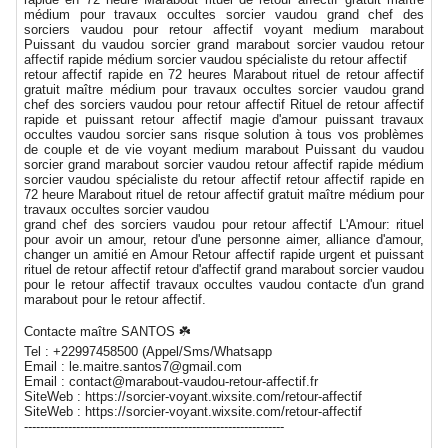
médium pour travaux occultes sorcier vaudou grand chef des
sorciers vaudou pour retour affectif voyant medium marabout
Puissant du vaudou sorcier grand marabout sorcier vaudou retour
affectif rapide médium sorcier vaudou spécialiste du retour affectif
retour affectif rapide en 72 heures Marabout rituel de retour affectif
gratuit maître médium pour travaux occultes sorcier vaudou grand
chef des sorciers vaudou pour retour affectif Rituel de retour affectif
rapide et puissant retour affectif magie d'amour puissant travaux
occultes vaudou sorcier sans risque solution à tous vos problèmes
de couple et de vie voyant medium marabout Puissant du vaudou
sorcier grand marabout sorcier vaudou retour affectif rapide médium
sorcier vaudou spécialiste du retour affectif retour affectif rapide en
72 heure Marabout rituel de retour affectif gratuit maître médium pour
travaux occultes sorcier vaudou
grand chef des sorciers vaudou pour retour affectif L'Amour: rituel
pour avoir un amour, retour d'une personne aimer, alliance d'amour,
changer un amitié en Amour Retour affectif rapide urgent et puissant
rituel de retour affectif retour d'affectif grand marabout sorcier vaudou
pour le retour affectif travaux occultes vaudou contacte d'un grand
marabout pour le retour affectif.
Contacte maître SANTOS ☘️
Tel : +22997458500 (Appel/Sms/Whatsapp
Email : le.maitre.santos7@gmail.com
Email : contact@marabout-vaudou-retour-affectif.fr
SiteWeb : https://sorcier-voyant.wixsite.com/retour-affectif
SiteWeb : https://sorcier-voyant.wixsite.com/retour-affectif
-----------------------------------------------------------------