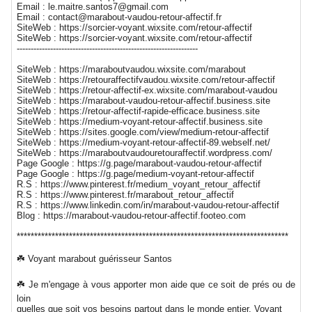
Email : le.maitre.santos7@gmail.com
Email : contact@marabout-vaudou-retour-affectif.fr
SiteWeb : https://sorcier-voyant.wixsite.com/retour-affectif
SiteWeb : https://sorcier-voyant.wixsite.com/retour-affectif
-----------------------------------------------------------------
SiteWeb : https://maraboutvaudou.wixsite.com/marabout
SiteWeb : https://retouraffectifvaudou.wixsite.com/retour-affectif
SiteWeb : https://retour-affectif-ex.wixsite.com/marabout-vaudou
SiteWeb : https://marabout-vaudou-retour-affectif.business.site
SiteWeb : https://retour-affectif-rapide-efficace.business.site
SiteWeb : https://medium-voyant-retour-affectif.business.site
SiteWeb : https://sites.google.com/view/medium-retour-affectif
SiteWeb : https://medium-voyant-retour-affectif-89.webself.net/
SiteWeb : https://maraboutvaudouretouraffectif.wordpress.com/
Page Google : https://g.page/marabout-vaudou-retour-affectif
Page Google : https://g.page/medium-voyant-retour-affectif
R.S : https://www.pinterest.fr/medium_voyant_retour_affectif
R.S : https://www.pinterest.fr/marabout_retour_affectif
R.S : https://www.linkedin.com/in/marabout-vaudou-retour-affectif
Blog : https://marabout-vaudou-retour-affectif.footeo.com
******************************************************************************
☘️ Voyant marabout guérisseur Santos
☘️ Je m'engage à vous apporter mon aide que ce soit de prés ou de
loin
quelles que soit vos besoins partout dans le monde entier. Voyant