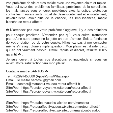
vos problème de vie et très rapide avec une voyance claire et rapide.
Vous qui avez des problèmes familiaux, problèmes de la sorcellerie,
les malchances vous entoure, problèmes avec la justice, protection
contre les mauvais sorts, rituel de désenvoûtement et envoûtement,
devenir riche, avoir plus de la chance, les impuissances, magie
blanche de retour affectif
☘️ N’attendez pas que votre problème s'aggrave, il y a des solutions
pour chaque problème. N'attendez pas qu'il vous quitte, n'attendez
pas qu'une autre personne lui jette un sort d'amour. Soit la fondation
de votre relation ou de votre couple. N’hésitez pas à me contacter
même s’il s'agit d’une simple question. Mon plaisir est d’aider ceux
qui en ont vraiment besoin. Travail rapide et discret, résultat 100%
garantit ☘️ .
Je suis ouvert à toutes vos discutions et inquiétude si vous en
aviez. Votre satisfaction fera mon plaisir.
Contacte maître SANTOS ☘️
Tel : +22997458500 (Appel/Sms/Whatsapp
Email : le.maitre.santos7@gmail.com
Email : contact@marabout-vaudou-retour-affectif.fr
SiteWeb : https://sorcier-voyant.wixsite.com/retour-affectif
SiteWeb : https://sorcier-voyant.wixsite.com/retour-affectif
-----------------------------------------------------------------
SiteWeb : https://maraboutvaudou.wixsite.com/marabout
SiteWeb : https://retouraffectifvaudou.wixsite.com/retour-affectif
SiteWeb : https://retour-affectif-ex.wixsite.com/marabout-vaudou