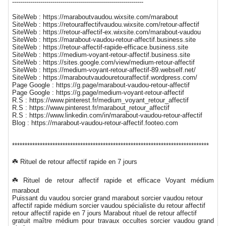
-----------------------------------------------------------------
SiteWeb : https://maraboutvaudou.wixsite.com/marabout
SiteWeb : https://retouraffectifvaudou.wixsite.com/retour-affectif
SiteWeb : https://retour-affectif-ex.wixsite.com/marabout-vaudou
SiteWeb : https://marabout-vaudou-retour-affectif.business.site
SiteWeb : https://retour-affectif-rapide-efficace.business.site
SiteWeb : https://medium-voyant-retour-affectif.business.site
SiteWeb : https://sites.google.com/view/medium-retour-affectif
SiteWeb : https://medium-voyant-retour-affectif-89.webself.net/
SiteWeb : https://maraboutvaudouretouraffectif.wordpress.com/
Page Google : https://g.page/marabout-vaudou-retour-affectif
Page Google : https://g.page/medium-voyant-retour-affectif
R.S : https://www.pinterest.fr/medium_voyant_retour_affectif
R.S : https://www.pinterest.fr/marabout_retour_affectif
R.S : https://www.linkedin.com/in/marabout-vaudou-retour-affectif
Blog : https://marabout-vaudou-retour-affectif.footeo.com
******************************************************************************
☘️ Rituel de retour affectif rapide en 7 jours
☘️ Rituel de retour affectif rapide et efficace Voyant médium
marabout
Puissant du vaudou sorcier grand marabout sorcier vaudou retour
affectif rapide médium sorcier vaudou spécialiste du retour affectif
retour affectif rapide en 7 jours Marabout rituel de retour affectif
gratuit maître médium pour travaux occultes sorcier vaudou grand