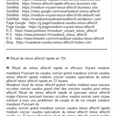
SiteWeb : https://retour-affectif-rapide-efficace.business.site
SiteWeb : https://medium-voyant-retour-affectif.business.site
SiteWeb : https://sites.google.com/view/medium-retour-affectif
SiteWeb : https://medium-voyant-retour-affectif-89.webself.net/
SiteWeb : https://maraboutvaudouretouraffectif.wordpress.com/
Page Google : https://g.page/marabout-vaudou-retour-affectif
Page Google : https://g.page/medium-voyant-retour-affectif
R.S : https://www.pinterest.fr/medium_voyant_retour_affectif
R.S : https://www.pinterest.fr/marabout_retour_affectif
R.S : https://www.linkedin.com/in/marabout-vaudou-retour-affectif
Blog : https://marabout-vaudou-retour-affectif.footeo.com
******************************************************************************
☘️ Rituel de retour affectif rapide en 72h
☘️ Rituel de retour affectif rapide et efficace Voyant medium
marabout Puissant du vaudou sorcier grand marabout sorcier vaudou
retour affectif rapide médium sorcier vaudou spécialiste du retour
affectif retour affectif rapide en 72 heures
Marabout rituel de retour affectif gratuit maître médium pour travaux
occultes sorcier vaudou grand chef des sorciers vaudou pour retour
affectif Rituel de retour affectif rapide et puissant retour affectif
magie d'amour puissant travaux occultes vaudou sorcier sans risque
solution à tous vos problèmes de couple et de vie voyant medium
marabout Puissant du
vaudou sorcier grand marabout sorcier vaudou retour affectif rapide
médium sorcier vaudou spécialiste du retour affectif retour affectif
rapide en 72 heure Marabout rituel de retour affectif gratuit maître