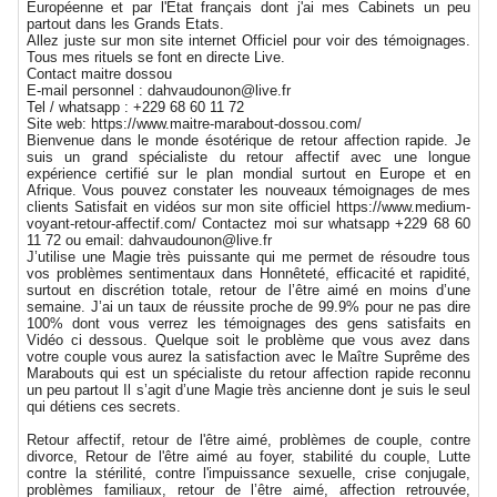
Européenne et par l'Etat français dont j'ai mes Cabinets un peu
partout dans les Grands Etats.
Allez juste sur mon site internet Officiel pour voir des témoignages.
Tous mes rituels se font en directe Live.
Contact maitre dossou
E-mail personnel : dahvaudounon@live.fr
Tel / whatsapp : +229 68 60 11 72
Site web: https://www.maitre-marabout-dossou.com/
Bienvenue dans le monde ésotérique de retour affection rapide. Je
suis un grand spécialiste du retour affectif avec une longue
expérience certifié sur le plan mondial surtout en Europe et en
Afrique. Vous pouvez constater les nouveaux témoignages de mes
clients Satisfait en vidéos sur mon site officiel https://www.medium-
voyant-retour-affectif.com/ Contactez moi sur whatsapp +229 68 60
11 72 ou email: dahvaudounon@live.fr
J’utilise une Magie très puissante qui me permet de résoudre tous
vos problèmes sentimentaux dans Honnêteté, efficacité et rapidité,
surtout en discrétion totale, retour de l’être aimé en moins d’une
semaine. J’ai un taux de réussite proche de 99.9% pour ne pas dire
100% dont vous verrez les témoignages des gens satisfaits en
Vidéo ci dessous. Quelque soit le problème que vous avez dans
votre couple vous aurez la satisfaction avec le Maître Suprême des
Marabouts qui est un spécialiste du retour affection rapide reconnu
un peu partout Il s’agit d’une Magie très ancienne dont je suis le seul
qui détiens ces secrets.
Retour affectif, retour de l'être aimé, problèmes de couple, contre
divorce, Retour de l'être aimé au foyer, stabilité du couple, Lutte
contre la stérilité, contre l'impuissance sexuelle, crise conjugale,
problèmes familiaux, retour de l’être aimé, affection retrouvée,