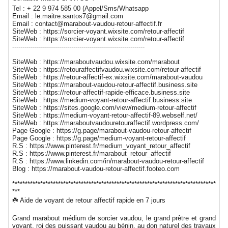
Tel : + 22 9 974 585 00 (Appel/Sms/Whatsapp
Email : le.maitre.santos7@gmail.com
Email : contact@marabout-vaudou-retour-affectif.fr
SiteWeb : https://sorcier-voyant.wixsite.com/retour-affectif
SiteWeb : https://sorcier-voyant.wixsite.com/retour-affectif
-----------------------------------------------------------------
SiteWeb : https://maraboutvaudou.wixsite.com/marabout
SiteWeb : https://retouraffectifvaudou.wixsite.com/retour-affectif
SiteWeb : https://retour-affectif-ex.wixsite.com/marabout-vaudou
SiteWeb : https://marabout-vaudou-retour-affectif.business.site
SiteWeb : https://retour-affectif-rapide-efficace.business.site
SiteWeb : https://medium-voyant-retour-affectif.business.site
SiteWeb : https://sites.google.com/view/medium-retour-affectif
SiteWeb : https://medium-voyant-retour-affectif-89.webself.net/
SiteWeb : https://maraboutvaudouretouraffectif.wordpress.com/
Page Google : https://g.page/marabout-vaudou-retour-affectif
Page Google : https://g.page/medium-voyant-retour-affectif
R.S : https://www.pinterest.fr/medium_voyant_retour_affectif
R.S : https://www.pinterest.fr/marabout_retour_affectif
R.S : https://www.linkedin.com/in/marabout-vaudou-retour-affectif
Blog : https://marabout-vaudou-retour-affectif.footeo.com
********************************************************************************
***
☘️ Aide de voyant de retour affectif rapide en 7 jours
Grand marabout médium de sorcier vaudou, le grand prêtre et grand
voyant, roi des puissant vaudou au bénin, au don naturel des travaux