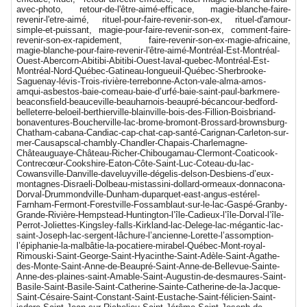
avec-photo, retour-de-l'être-aimé-efficace, magie-blanche-faire-
revenir-l'etre-aimé, rituel-pour-faire-revenir-son-ex, rituel-d'amour-
simple-et-puissant, magie-pour-faire-revenir-son-ex, comment-faire-
revenir-son-ex-rapidement, faire-revenir-son-ex-magie-africaine,
magie-blanche-pour-faire-revenir-l'être-aimé-Montréal-Est-Montréal-
Ouest-Abercorn-Abitibi-Abitibi-Ouest-laval-quebec-Montréal-Est-
Montréal-Nord-Québec-Gatineau-longueuil-Québec-Sherbrooke-
Saguenay-lévis-Trois-rivière-terrebonne-Acton-vale-alma-amos-
amqui-asbestos-baie-comeau-baie-d’urfé-baie-saint-paul-barkmere-
beaconsfield-beauceville-beauharnois-beaupré-bécancour-bedford-
belleterre-beloeil-berthierville-blainville-bois-des-Fillion-Boisbriand-
bonaventures-Boucherville-lac-brome-bromont-Brossard-brownsburg-
Chatham-cabana-Candiac-cap-chat-cap-santé-Carignan-Carleton-sur-
mer-Causapscal-chambly-Chandler-Chapais-Charlemagne-
Châteauguaye-Château-Richer-Chibougamau-Clermont-Coaticook-
Contrecœur-Cookshire-Eaton-Côte-Saint-Luc-Coteau-du-lac-
Cowansville-Danville-daveluyville-dégelis-delson-Desbiens-d’eux-
montagnes-Disraeli-Dolbeau-mistassini-dollard-ormeaux-donnacona-
Dorval-Drummondville-Dunham-duparquet-east-angus-estérel-
Farnham-Fermont-Forestville-Fossamblaut-sur-le-lac-Gaspé-Granby-
Grande-Rivière-Hempstead-Huntington-l’île-Cadieux-l’île-Dorval-l’île-
Perrot-Joliettes-Kingsley-falls-Kirkland-lac-Delege-lac-mégantic-lac-
saint-Joseph-lac-sergent-lâchure-l’ancienne-Lorette-l’assomption-
l’épiphanie-la-malbâtie-la-pocatiere-mirabel-Québec-Mont-royal-
Rimouski-Saint-George-Saint-Hyacinthe-Saint-Adèle-Saint-Agathe-
des-Monte-Saint-Anne-de-Beaupré-Saint-Anne-de-Bellevue-Sainte-
Anne-des-plaines-saint-Amable-Saint-Augustin-de-desmaures-Saint-
Basile-Saint-Basile-Saint-Catherine-Sainte-Catherine-de-la-Jacque-
Saint-Césaire-Saint-Constant-Saint-Eustache-Saint-félicien-Saint-