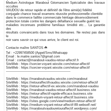
Medium Astrologue Marabout Géomancien Spécialiste des travaux
occultes
VAUDOU de retour rapide et définitif de l'être aimé(e) fidélité
conjugale chance travail examens réussite professionnelle clientèle
dans le commerce faillite commerciale héritage désenvoûtement
protection totale contre les dangers défaillance sexuelle guérit les
maladies inconnues problème familiaux timidité etc... La garantie
des
résultats convaincants dans tous les domaines. Ne restez pas dans
le
noir sans savoir ce qui vous arrive, le client est roi.
Contacte maître SANTOS ☘️
Tel : +22997458500 (Appel/Sms/Whatsapp
Email : le.maitre.santos7@gmail.com
Email : contact@marabout-vaudou-retour-affectif.fr
SiteWeb : https://sorcier-voyant.wixsite.com/retour-affectif
SiteWeb : https://sorcier-voyant.wixsite.com/retour-affectif
-----------------------------------------------------------------
SiteWeb : https://maraboutvaudou.wixsite.com/marabout
SiteWeb : https://retouraffectifvaudou.wixsite.com/retour-affectif
SiteWeb : https://retour-affectif-ex.wixsite.com/marabout-vaudou
SiteWeb : https://marabout-vaudou-retour-affectif.business.site
SiteWeb : https://retour-affectif-rapide-efficace.business.site
SiteWeb : https://medium-voyant-retour-affectif.business.site
SiteWeb : https://sites.google.com/view/medium-retour-affectif
SiteWeb : https://medium-voyant-retour-affectif-89.webself.net/
SiteWeb : https://maraboutvaudouretouraffectif.wordpress.com/