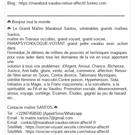
Blog : https://marabout-vaudou-retour-affectif.footeo.com
******************************************************************************
☘️ Bonjour tout le monde
☘️ Le Grand Maître Marabout Santos, vénérables grands maîtres
Santos,
maître en Travaux occultes, grand voyant, grand sorcier,
PARAPSYCHOLOGUE-VOYANT grand prête vaudou avec action
dans
l'immédiat,Je détiens de milliers de pouvoirs et techniques magiques
pour vous aider dans tous les domaines de la vie en vous apportant
une
solution à tous vos problèmes: d'Argent, Amour, Chance, Richesse,
Justice, Anti balle, gloire, vente, achat, commerce, affection, Retour
de l'être aimer en 7jours, Contre divorce, Talismans Mystiques,
stérilité féminine et masculin,Contre poison, Hypertension, Sida,
Initiation a la Magie, a la Franc-maçonnerie, a la sorcellerie, a la
spiritualité, au FA et au Vaudou. Promotion sociale, désenvoutement,
amour, voyage, sortilège, Examen, Études, gagner au jeu de hasard
etc...
Contacte maître SANTOS ☘️
Tel : +22997458500 (Appel/Sms/Whatsapp
Email : le.maitre.santos7@gmail.com
Email : contact@marabout-vaudou-retour-affectif.fr
SiteWeb : https://sorcier-voyant.wixsite.com/retour-affectif
SiteWeb : https://sorcier-voyant.wixsite.com/retour-affectif