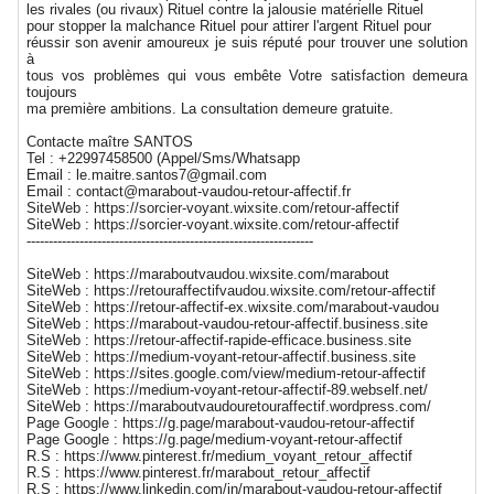
les rivales (ou rivaux) Rituel contre la jalousie matérielle Rituel
pour stopper la malchance Rituel pour attirer l'argent Rituel pour
réussir son avenir amoureux je suis réputé pour trouver une solution
à
tous vos problèmes qui vous embête Votre satisfaction demeura
toujours
ma première ambitions. La consultation demeure gratuite.
Contacte maître SANTOS
Tel : +22997458500 (Appel/Sms/Whatsapp
Email : le.maitre.santos7@gmail.com
Email : contact@marabout-vaudou-retour-affectif.fr
SiteWeb : https://sorcier-voyant.wixsite.com/retour-affectif
SiteWeb : https://sorcier-voyant.wixsite.com/retour-affectif
-----------------------------------------------------------------
SiteWeb : https://maraboutvaudou.wixsite.com/marabout
SiteWeb : https://retouraffectifvaudou.wixsite.com/retour-affectif
SiteWeb : https://retour-affectif-ex.wixsite.com/marabout-vaudou
SiteWeb : https://marabout-vaudou-retour-affectif.business.site
SiteWeb : https://retour-affectif-rapide-efficace.business.site
SiteWeb : https://medium-voyant-retour-affectif.business.site
SiteWeb : https://sites.google.com/view/medium-retour-affectif
SiteWeb : https://medium-voyant-retour-affectif-89.webself.net/
SiteWeb : https://maraboutvaudouretouraffectif.wordpress.com/
Page Google : https://g.page/marabout-vaudou-retour-affectif
Page Google : https://g.page/medium-voyant-retour-affectif
R.S : https://www.pinterest.fr/medium_voyant_retour_affectif
R.S : https://www.pinterest.fr/marabout_retour_affectif
R.S : https://www.linkedin.com/in/marabout-vaudou-retour-affectif