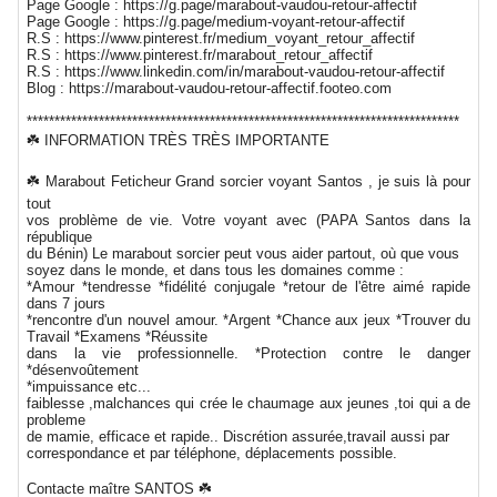
Page Google : https://g.page/marabout-vaudou-retour-affectif
Page Google : https://g.page/medium-voyant-retour-affectif
R.S : https://www.pinterest.fr/medium_voyant_retour_affectif
R.S : https://www.pinterest.fr/marabout_retour_affectif
R.S : https://www.linkedin.com/in/marabout-vaudou-retour-affectif
Blog : https://marabout-vaudou-retour-affectif.footeo.com
******************************************************************************
☘️ INFORMATION TRÈS TRÈS IMPORTANTE
☘️ Marabout Feticheur Grand sorcier voyant Santos , je suis là pour
tout
vos problème de vie. Votre voyant avec (PAPA Santos dans la
république
du Bénin) Le marabout sorcier peut vous aider partout, où que vous
soyez dans le monde, et dans tous les domaines comme :
*Amour *tendresse *fidélité conjugale *retour de l'être aimé rapide
dans 7 jours
*rencontre d'un nouvel amour. *Argent *Chance aux jeux *Trouver du
Travail *Examens *Réussite
dans la vie professionnelle. *Protection contre le danger
*désenvoûtement
*impuissance etc...
faiblesse ,malchances qui crée le chaumage aux jeunes ,toi qui a de
probleme
de mamie, efficace et rapide.. Discrétion assurée,travail aussi par
correspondance et par téléphone, déplacements possible.
Contacte maître SANTOS ☘️