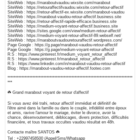
SiteWeb : https://maraboutvaudou.wixsite.com/marabout
SiteWeb : https://retouraffectifvaudou.wixsite.com/retour-affectif
SiteWeb : https://retour-affectif-ex.wixsite.com/marabout-vaudou
SiteWeb : https://marabout-vaudou-retour-affectif.business.site
SiteWeb : https://retour-affectif-rapide-efficace.business.site
SiteWeb : https://medium-voyant-retour-affectif.business.site
SiteWeb : https://sites.google.com/view/medium-retour-affectif
SiteWeb : https://medium-voyant-retour-affectif-89.webself.net/
SiteWeb : https://maraboutvaudouretouraffectif.wordpress.com/
Page Google : https://g.page/marabout-vaudou-retour-affectif
Page Google : https://g.page/medium-voyant-retour-affectif
R.S : https://www.pinterest.fr/medium_voyant_retour_affectif
R.S : https://www.pinterest.fr/marabout_retour_affectif
R.S : https://www.linkedin.com/in/marabout-vaudou-retour-affectif
Blog : https://marabout-vaudou-retour-affectif.footeo.com
********************************************************************************
***
☘️ Grand marabout voyant de retour d'affectif
Si vous avez été trahi, retour affectif immédiat et définitif de
l'être aimé dans la famille ou dans le couple, infidélité entre époux
et amis, ravive l'amour le mariage, éviter le divorce, avoir la
chance, désenvoutement, déblocages, divers protection, difficultés
financière, et tous travaux occultes vaudou résultat en 48h.
Contacte maître SANTOS ☘️
Tel : +22997458500 (Appel/Sms/Whatsapp