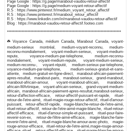
Page Google : https://g.page/marabout-vaudou-retour-affectif
Page Google : https://g.page/medium-voyant-retour-affectif
R.S : https://www.pinterest.fr/medium_voyant_retour_affectif
R.S : https://www.pinterest.fr/marabout_retour_affectif
R.S : https://www.linkedin.com/in/marabout-vaudou-retour-affectif
Blog : https://marabout-vaudou-retour-affectif.footeo.com
******************************************************************************
☘️ Voyance Canada, médium Canada, Marabout Canada, voyant-
medium-serieux montréal, medium-voyant-reconnu, medium-
reconnu-mondialement, voyant-medium-serieux, voyant-medium-
repute, voyance-medium-par-telephone, medium-reconnu-
mondialement, voyant-medium-repute, voyant-medium-serieux,
medium-reconnu-, voyant-réputé, medium-serieux-par-telephone,
voyance-medium-par-telephone, medium-serieux-gratuit-et-sans-
attente, medium-gratuit-en-ligne-direct, marabout-africain-paiement-
apres-resultat, marabout-paris, marabout-serieux, grand-marabout,
marabout-africain-amour, voyant-marabout-africain, marabout-
africain-MArtinique, voyant-africain-serieux, grand-voyant-medium-
africain, marabout-africain-paiement-apres-resultat,marabout-serieux,
retour-d'affection-efficace, retour-affectif-puissant-et-rapide, rituel-
retour-de-l'etre-aimé, rituel-magie-rouge-retour-affectif, rituel-d'amour-
puissant, retour-affectif-rapide, magie-blanche-retour-de-l'etre-aimé,
rituel-retour-affectif, retour-de-l'etre-aimé-magie-blanche, rituel-retour-
affectif-efficace, rituel-d'amour-simple-et-puissant, rituel-pour-faire-
revenir-son-ex, retour-de-l'être-aimé-efficace, magie-blanche-faire-
revenir-l'etre-aimé, rituel-magie-blanche-amour-avec-photo, magie-
rouge-amour-efficace, rituel-retour-de-l'etre-aimé,magie-rouge-amour-
efficace,-rituel, retour-affectif-efficace, rituel-magie-blanche-amour-