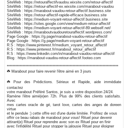
SiteWeb : https://retouraffectifvaudou.wixsite.com/retour-affectif
SiteWeb : https://retour-affectif-ex.wixsite.com/marabout-vaudou
SiteWeb : https://marabout-vaudou-retour-affectif.business.site
SiteWeb : https://retour-affectif-rapide-efficace.business.site
SiteWeb : https://medium-voyant-retour-affectif.business.site
SiteWeb : https://sites.google.com/view/medium-retour-affectif
SiteWeb : https://medium-voyant-retour-affectif-89.webself.net/
SiteWeb : https://maraboutvaudouretouraffectif.wordpress.com/
Page Google : https://g.page/marabout-vaudou-retour-affectif
Page Google : https://g.page/medium-voyant-retour-affectif
R.S : https://www.pinterest.fr/medium_voyant_retour_affectif
R.S : https://www.pinterest.fr/marabout_retour_affectif
R.S : https://www.linkedin.com/in/marabout-vaudou-retour-affectif
Blog : https://marabout-vaudou-retour-affectif.footeo.com
******************************************************************************
☘️ Marabout pour faire revenir l'être aimé en 3 jours
☘️ Pour des Prédictions. Sérieux et Rapide, aide immédiate
contactez
votre marabout Préféré Santos, je suis a votre disposition 24/24.
Ramène l'être aimé(e)en 72h. Plus de 99% des clients satisfaits.
Avec
mes cartes oracle de gé, tarot love, cartes des anges de doreen
virtue
et le pendule :) cette offre est d'une durée limitée. Profitez de vous
offrir ce beau rabais de marabout pour vous! Rituel pour devenir
attirant(e) Rituel pour reprendre avec son ex Rituel pour en finir
avec l'infidélité Rituel pour stopper la jalousie Rituel pour éloigner