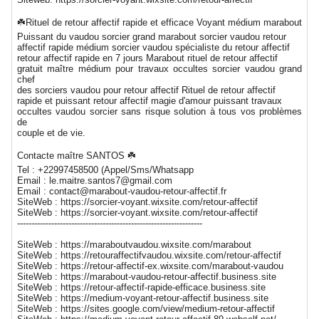
☘️Rituel de retour affectif rapide et efficace Voyant médium marabout
Puissant du vaudou sorcier grand marabout sorcier vaudou retour
affectif rapide médium sorcier vaudou spécialiste du retour affectif
retour affectif rapide en 7 jours Marabout rituel de retour affectif
gratuit maître médium pour travaux occultes sorcier vaudou grand
chef
des sorciers vaudou pour retour affectif Rituel de retour affectif
rapide et puissant retour affectif magie d'amour puissant travaux
occultes vaudou sorcier sans risque solution à tous vos problèmes
de
couple et de vie.
Contacte maître SANTOS ☘️
Tel : +22997458500 (Appel/Sms/Whatsapp
Email : le.maitre.santos7@gmail.com
Email : contact@marabout-vaudou-retour-affectif.fr
SiteWeb : https://sorcier-voyant.wixsite.com/retour-affectif
SiteWeb : https://sorcier-voyant.wixsite.com/retour-affectif
-----------------------------------------------------------------
SiteWeb : https://maraboutvaudou.wixsite.com/marabout
SiteWeb : https://retouraffectifvaudou.wixsite.com/retour-affectif
SiteWeb : https://retour-affectif-ex.wixsite.com/marabout-vaudou
SiteWeb : https://marabout-vaudou-retour-affectif.business.site
SiteWeb : https://retour-affectif-rapide-efficace.business.site
SiteWeb : https://medium-voyant-retour-affectif.business.site
SiteWeb : https://sites.google.com/view/medium-retour-affectif