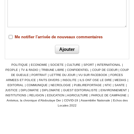
Me notifier l'arrivée de nouveaux commentaires
POLITIQUE
|
ECONOMIE
|
SOCIETE
|
CULTURE
|
SPORT
|
INTERNATIONAL
|
PEOPLE
|
TV & RADIO
|
TRIBUNE LIBRE
|
CONFIDENTIEL
|
COUP DE COEUR
|
COUP
DE GUEULE
|
PORTRAIT
|
LETTRE DU JOUR
|
VU SUR FACEBOOK
|
FORCES
ARMEES ET POLICE
|
FAITS DIVERS
|
INSOLITE
|
ILS ONT OSE LE DIRE
|
MEDIAS
|
EDITORIAL
|
COMMUNIQUE
|
NECROLOGIE
|
PUBLIREPORTAGE
|
NTIC
|
SANTE
|
JUSTICE
|
DIPLOMATIE
|
DIPLOMATIE
|
GUEST EDITORIALISTE
|
ENVIRONNEMENT
|
INSTITUTIONS
|
RELIGION
|
EDUCATION
|
AGRICULTURE
|
PAROLE DE CAMPAGNE
|
Antivirus, la chronique d'Abdoulaye Der
|
COVID-19
|
Assemblée Nationale
|
Echos des
Locales 2022