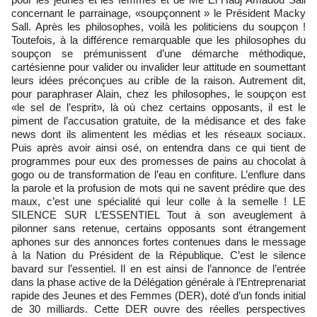
concernant le parrainage, «soupçonnent » le Président Macky
Sall. Après les philosophes, voilà les politiciens du soupçon !
Toutefois, à la différence remarquable que les philosophes du
soupçon se prémunissent d’une démarche méthodique,
cartésienne pour valider ou invalider leur attitude en soumettant
leurs idées préconçues au crible de la raison. Autrement dit,
pour paraphraser Alain, chez les philosophes, le soupçon est
«le sel de l’esprit», là où chez certains opposants, il est le
piment de l’accusation gratuite, de la médisance et des fake
news dont ils alimentent les médias et les réseaux sociaux.
Puis après avoir ainsi osé, on entendra dans ce qui tient de
programmes pour eux des promesses de pains au chocolat à
gogo ou de transformation de l’eau en confiture. L’enflure dans
la parole et la profusion de mots qui ne savent prédire que des
maux, c’est une spécialité qui leur colle à la semelle ! LE
SILENCE SUR L’ESSENTIEL Tout à son aveuglement à
pilonner sans retenue, certains opposants sont étrangement
aphones sur des annonces fortes contenues dans le message
à la Nation du Président de la République. C’est le silence
bavard sur l’essentiel. Il en est ainsi de l’annonce de l’entrée
dans la phase active de la Délégation générale à l’Entreprenariat
rapide des Jeunes et des Femmes (DER), doté d’un fonds initial
de 30 milliards. Cette DER ouvre des réelles perspectives