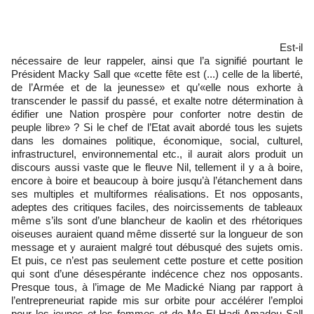
Est-il
nécessaire de leur rappeler, ainsi que l’a signifié pourtant le
Président Macky Sall que «cette fête est (...) celle de la liberté,
de l’Armée et de la jeunesse» et qu’«elle nous exhorte à
transcender le passif du passé, et exalte notre détermination à
édifier une Nation prospère pour conforter notre destin de
peuple libre» ? Si le chef de l’Etat avait abordé tous les sujets
dans les domaines politique, économique, social, culturel,
infrastructurel, environnemental etc., il aurait alors produit un
discours aussi vaste que le fleuve Nil, tellement il y a à boire,
encore à boire et beaucoup à boire jusqu’à l’étanchement dans
ses multiples et multiformes réalisations. Et nos opposants,
adeptes des critiques faciles, des noircissements de tableaux
même s’ils sont d’une blancheur de kaolin et des rhétoriques
oiseuses auraient quand même disserté sur la longueur de son
message et y auraient malgré tout débusqué des sujets omis.
Et puis, ce n’est pas seulement cette posture et cette position
qui sont d’une désespérante indécence chez nos opposants.
Presque tous, à l’image de Me Madické Niang par rapport à
l’entrepreneuriat rapide mis sur orbite pour accélérer l’emploi
pour les jeunes et les femmes et de Me El Hadj Amadou Sall