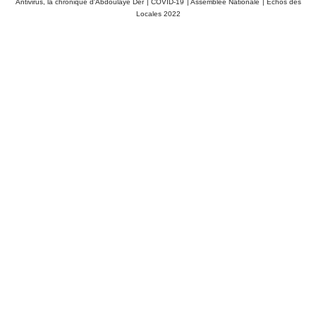
Antivirus, la chronique d'Abdoulaye Der
|
COVID-19
|
Assemblée Nationale
|
Echos des
Locales 2022