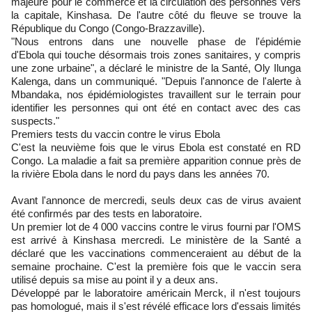
majeure pour le commerce et la circulation des personnes vers
la capitale, Kinshasa. De l'autre côté du fleuve se trouve la
République du Congo (Congo-Brazzaville).
"Nous entrons dans une nouvelle phase de l'épidémie
d'Ebola qui touche désormais trois zones sanitaires, y compris
une zone urbaine", a déclaré le ministre de la Santé, Oly Ilunga
Kalenga, dans un communiqué. "Depuis l'annonce de l'alerte à
Mbandaka, nos épidémiologistes travaillent sur le terrain pour
identifier les personnes qui ont été en contact avec des cas
suspects."
Premiers tests du vaccin contre le virus Ebola
C'est la neuvième fois que le virus Ebola est constaté en RD
Congo. La maladie a fait sa première apparition connue près de
la rivière Ebola dans le nord du pays dans les années 70.
Avant l'annonce de mercredi, seuls deux cas de virus avaient
été confirmés par des tests en laboratoire.
Un premier lot de 4 000 vaccins contre le virus fourni par l'OMS
est arrivé à Kinshasa mercredi. Le ministère de la Santé a
déclaré que les vaccinations commenceraient au début de la
semaine prochaine. C'est la première fois que le vaccin sera
utilisé depuis sa mise au point il y a deux ans.
Développé par le laboratoire américain Merck, il n'est toujours
pas homologué, mais il s'est révélé efficace lors d'essais limités