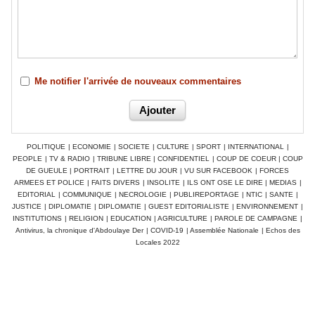
Me notifier l'arrivée de nouveaux commentaires
POLITIQUE
|
ECONOMIE
|
SOCIETE
|
CULTURE
|
SPORT
|
INTERNATIONAL
|
PEOPLE
|
TV & RADIO
|
TRIBUNE LIBRE
|
CONFIDENTIEL
|
COUP DE COEUR
|
COUP
DE GUEULE
|
PORTRAIT
|
LETTRE DU JOUR
|
VU SUR FACEBOOK
|
FORCES
ARMEES ET POLICE
|
FAITS DIVERS
|
INSOLITE
|
ILS ONT OSE LE DIRE
|
MEDIAS
|
EDITORIAL
|
COMMUNIQUE
|
NECROLOGIE
|
PUBLIREPORTAGE
|
NTIC
|
SANTE
|
JUSTICE
|
DIPLOMATIE
|
DIPLOMATIE
|
GUEST EDITORIALISTE
|
ENVIRONNEMENT
|
INSTITUTIONS
|
RELIGION
|
EDUCATION
|
AGRICULTURE
|
PAROLE DE CAMPAGNE
|
Antivirus, la chronique d'Abdoulaye Der
|
COVID-19
|
Assemblée Nationale
|
Echos des
Locales 2022