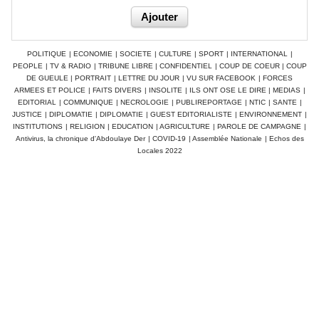
POLITIQUE
|
ECONOMIE
|
SOCIETE
|
CULTURE
|
SPORT
|
INTERNATIONAL
|
PEOPLE
|
TV & RADIO
|
TRIBUNE LIBRE
|
CONFIDENTIEL
|
COUP DE COEUR
|
COUP
DE GUEULE
|
PORTRAIT
|
LETTRE DU JOUR
|
VU SUR FACEBOOK
|
FORCES
ARMEES ET POLICE
|
FAITS DIVERS
|
INSOLITE
|
ILS ONT OSE LE DIRE
|
MEDIAS
|
EDITORIAL
|
COMMUNIQUE
|
NECROLOGIE
|
PUBLIREPORTAGE
|
NTIC
|
SANTE
|
JUSTICE
|
DIPLOMATIE
|
DIPLOMATIE
|
GUEST EDITORIALISTE
|
ENVIRONNEMENT
|
INSTITUTIONS
|
RELIGION
|
EDUCATION
|
AGRICULTURE
|
PAROLE DE CAMPAGNE
|
Antivirus, la chronique d'Abdoulaye Der
|
COVID-19
|
Assemblée Nationale
|
Echos des
Locales 2022