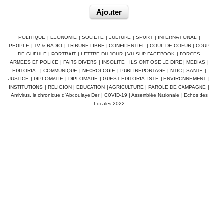
POLITIQUE
|
ECONOMIE
|
SOCIETE
|
CULTURE
|
SPORT
|
INTERNATIONAL
|
PEOPLE
|
TV & RADIO
|
TRIBUNE LIBRE
|
CONFIDENTIEL
|
COUP DE COEUR
|
COUP
DE GUEULE
|
PORTRAIT
|
LETTRE DU JOUR
|
VU SUR FACEBOOK
|
FORCES
ARMEES ET POLICE
|
FAITS DIVERS
|
INSOLITE
|
ILS ONT OSE LE DIRE
|
MEDIAS
|
EDITORIAL
|
COMMUNIQUE
|
NECROLOGIE
|
PUBLIREPORTAGE
|
NTIC
|
SANTE
|
JUSTICE
|
DIPLOMATIE
|
DIPLOMATIE
|
GUEST EDITORIALISTE
|
ENVIRONNEMENT
|
INSTITUTIONS
|
RELIGION
|
EDUCATION
|
AGRICULTURE
|
PAROLE DE CAMPAGNE
|
Antivirus, la chronique d'Abdoulaye Der
|
COVID-19
|
Assemblée Nationale
|
Echos des
Locales 2022