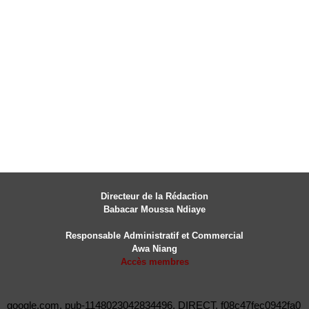
Directeur de la Rédaction
Babacar Moussa Ndiaye
Responsable Administratif et Commercial
Awa Niang
Accès membres
google.com, pub-1148023042834496, DIRECT, f08c47fec0942fa0