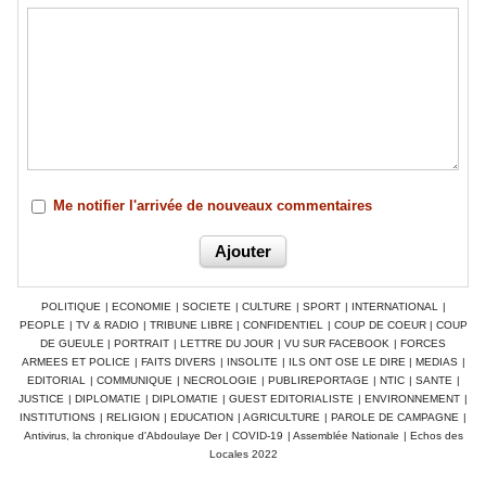
Me notifier l'arrivée de nouveaux commentaires
POLITIQUE
|
ECONOMIE
|
SOCIETE
|
CULTURE
|
SPORT
|
INTERNATIONAL
|
PEOPLE
|
TV & RADIO
|
TRIBUNE LIBRE
|
CONFIDENTIEL
|
COUP DE COEUR
|
COUP
DE GUEULE
|
PORTRAIT
|
LETTRE DU JOUR
|
VU SUR FACEBOOK
|
FORCES
ARMEES ET POLICE
|
FAITS DIVERS
|
INSOLITE
|
ILS ONT OSE LE DIRE
|
MEDIAS
|
EDITORIAL
|
COMMUNIQUE
|
NECROLOGIE
|
PUBLIREPORTAGE
|
NTIC
|
SANTE
|
JUSTICE
|
DIPLOMATIE
|
DIPLOMATIE
|
GUEST EDITORIALISTE
|
ENVIRONNEMENT
|
INSTITUTIONS
|
RELIGION
|
EDUCATION
|
AGRICULTURE
|
PAROLE DE CAMPAGNE
|
Antivirus, la chronique d'Abdoulaye Der
|
COVID-19
|
Assemblée Nationale
|
Echos des
Locales 2022