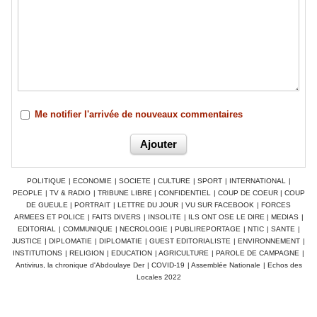
Me notifier l'arrivée de nouveaux commentaires
POLITIQUE
|
ECONOMIE
|
SOCIETE
|
CULTURE
|
SPORT
|
INTERNATIONAL
|
PEOPLE
|
TV & RADIO
|
TRIBUNE LIBRE
|
CONFIDENTIEL
|
COUP DE COEUR
|
COUP
DE GUEULE
|
PORTRAIT
|
LETTRE DU JOUR
|
VU SUR FACEBOOK
|
FORCES
ARMEES ET POLICE
|
FAITS DIVERS
|
INSOLITE
|
ILS ONT OSE LE DIRE
|
MEDIAS
|
EDITORIAL
|
COMMUNIQUE
|
NECROLOGIE
|
PUBLIREPORTAGE
|
NTIC
|
SANTE
|
JUSTICE
|
DIPLOMATIE
|
DIPLOMATIE
|
GUEST EDITORIALISTE
|
ENVIRONNEMENT
|
INSTITUTIONS
|
RELIGION
|
EDUCATION
|
AGRICULTURE
|
PAROLE DE CAMPAGNE
|
Antivirus, la chronique d'Abdoulaye Der
|
COVID-19
|
Assemblée Nationale
|
Echos des
Locales 2022