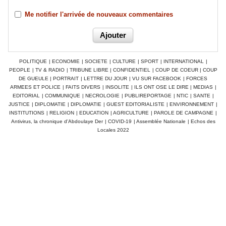
Me notifier l'arrivée de nouveaux commentaires
POLITIQUE
|
ECONOMIE
|
SOCIETE
|
CULTURE
|
SPORT
|
INTERNATIONAL
|
PEOPLE
|
TV & RADIO
|
TRIBUNE LIBRE
|
CONFIDENTIEL
|
COUP DE COEUR
|
COUP
DE GUEULE
|
PORTRAIT
|
LETTRE DU JOUR
|
VU SUR FACEBOOK
|
FORCES
ARMEES ET POLICE
|
FAITS DIVERS
|
INSOLITE
|
ILS ONT OSE LE DIRE
|
MEDIAS
|
EDITORIAL
|
COMMUNIQUE
|
NECROLOGIE
|
PUBLIREPORTAGE
|
NTIC
|
SANTE
|
JUSTICE
|
DIPLOMATIE
|
DIPLOMATIE
|
GUEST EDITORIALISTE
|
ENVIRONNEMENT
|
INSTITUTIONS
|
RELIGION
|
EDUCATION
|
AGRICULTURE
|
PAROLE DE CAMPAGNE
|
Antivirus, la chronique d'Abdoulaye Der
|
COVID-19
|
Assemblée Nationale
|
Echos des
Locales 2022